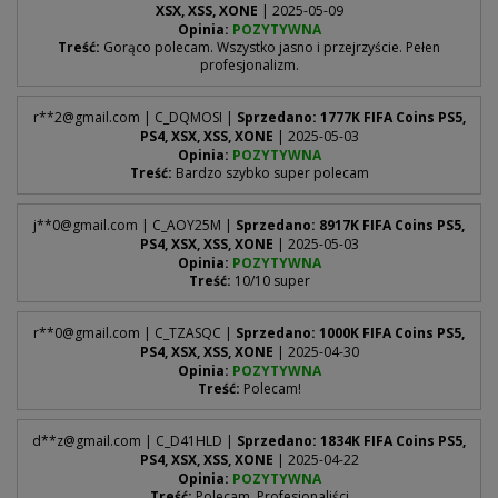
XSX, XSS, XONE
| 2025-05-09
Opinia:
POZYTYWNA
Treść:
Gorąco polecam. Wszystko jasno i przejrzyście. Pełen
profesjonalizm.
r**
2@gmail.com
| C_DQMOSI |
Sprzedano: 1777K FIFA Coins PS5,
PS4, XSX, XSS, XONE
| 2025-05-03
Opinia:
POZYTYWNA
Treść:
Bardzo szybko super polecam
j**
0@gmail.com
| C_AOY25M |
Sprzedano: 8917K FIFA Coins PS5,
PS4, XSX, XSS, XONE
| 2025-05-03
Opinia:
POZYTYWNA
Treść:
10/10 super
r**
0@gmail.com
| C_TZASQC |
Sprzedano: 1000K FIFA Coins PS5,
PS4, XSX, XSS, XONE
| 2025-04-30
Opinia:
POZYTYWNA
Treść:
Polecam!
d**
z@gmail.com
| C_D41HLD |
Sprzedano: 1834K FIFA Coins PS5,
PS4, XSX, XSS, XONE
| 2025-04-22
Opinia:
POZYTYWNA
Treść:
Polecam. Profesjonaliści