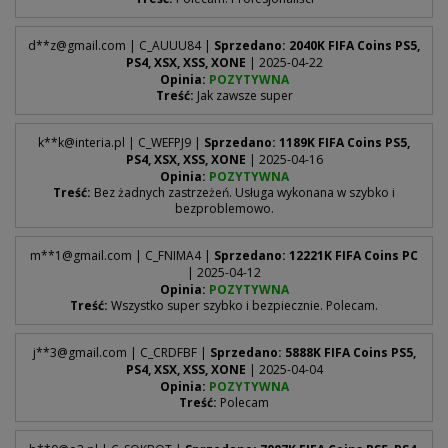
d**
z@gmail.com
| C_AUUU84 |
Sprzedano: 2040K FIFA Coins PS5,
PS4, XSX, XSS, XONE
| 2025-04-22
Opinia:
POZYTYWNA
Treść:
Jak zawsze super
k**
k@interia.pl
| C_WEFPJ9 |
Sprzedano: 1189K FIFA Coins PS5,
PS4, XSX, XSS, XONE
| 2025-04-16
Opinia:
POZYTYWNA
Treść:
Bez żadnych zastrzeżeń. Usługa wykonana w szybko i
bezproblemowo.
m**
1@gmail.com
| C_FNIMA4 |
Sprzedano: 12221K FIFA Coins PC
| 2025-04-12
Opinia:
POZYTYWNA
Treść:
Wszystko super szybko i bezpiecznie. Polecam.
j**
3@gmail.com
| C_CRDFBF |
Sprzedano: 5888K FIFA Coins PS5,
PS4, XSX, XSS, XONE
| 2025-04-04
Opinia:
POZYTYWNA
Treść:
Polecam