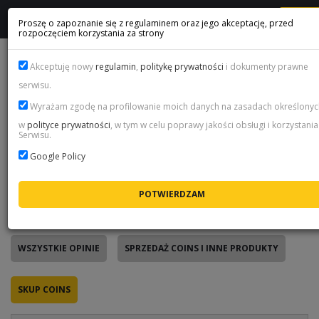
ME
Proszę o zapoznanie się z regulaminem oraz jego akceptację, przed
rozpoczęciem korzystania za strony
FIFA COINS OPINIE KLIENTÓW
Akceptuję nowy
regulamin
,
politykę prywatności
i dokumenty prawne
serwisu.
Wyrażam zgodę na profilowanie moich danych na zasadach określonyc
Prawdziwe opinie - tylko po zakupie
w
polityce prywatności
, w tym w celu poprawy jakości obsługi i korzystania
Serwisu.
Każdą opinię na tej stronie wystawił klient po
zrealizowanym zamówieniu - przez jednorazowy link, który
Google Policy
wysyłamy mailem po zakupie. Nie da się tu dodać oceny z
zewnątrz, dlatego poniżej czytasz prawdziwe
doświadczenia z naszym sklepem, a nie marketing.
WSZYSTKIE OPINIE
SPRZEDAŻ COINS I INNE PRODUKTY
SKUP COINS