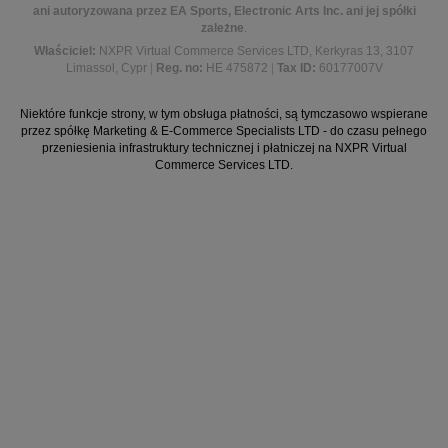
ani autoryzowana przez EA Sports, Electronic Arts Inc. ani jej spółki
zależne
.
Właściciel:
NXPR Virtual Commerce Services LTD, Kerkyras 13, 3107
Limassol, Cypr
|
Reg. no:
HE 475872
|
Tax ID:
60177007V
Niektóre funkcje strony, w tym obsługa płatności, są tymczasowo wspierane
przez spółkę Marketing & E-Commerce Specialists LTD - do czasu pełnego
przeniesienia infrastruktury technicznej i płatniczej na NXPR Virtual
Commerce Services LTD.