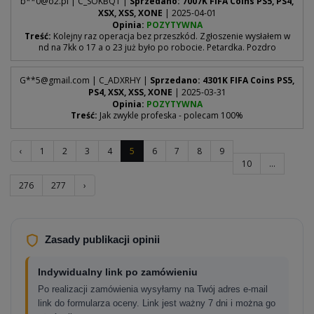
b**
0@o2.pl
| C_SOKBQT |
Sprzedano: 7007K FIFA Coins PS5, PS4,
XSX, XSS, XONE
| 2025-04-01
Opinia:
POZYTYWNA
Treść:
Kolejny raz operacja bez przeszkód. Zgłoszenie wysłałem w
nd na 7kk o 17 a o 23 już było po robocie. Petardka. Pozdro
G**
5@gmail.com
| C_ADXRHY |
Sprzedano: 4301K FIFA Coins PS5,
PS4, XSX, XSS, XONE
| 2025-03-31
Opinia:
POZYTYWNA
Treść:
Jak zwykle profeska - polecam 100%
‹
1
2
3
4
5
6
7
8
9
10
...
276
277
›
Zasady publikacji opinii
Indywidualny link po zamówieniu
Po realizacji zamówienia wysyłamy na Twój adres e-mail
link do formularza oceny. Link jest ważny 7 dni i można go