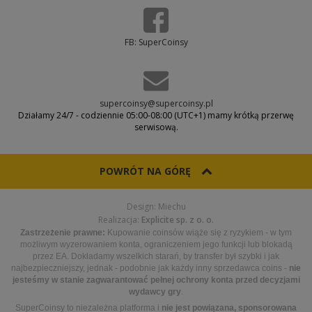
FB: SuperCoinsy
supercoinsy@supercoinsy.pl
Działamy 24/7 - codziennie 05:00-08:00 (UTC+1) mamy krótką przerwę
serwisową.
POWRÓT NA GÓRĘ
Design: Miechu
Realizacja:
Explicite sp. z o. o.
Zastrzeżenie prawne:
Kupowanie coinsów wiąże się z ryzykiem - w tym
możliwym wyzerowaniem konta, ograniczeniem jego funkcji lub blokadą
przez EA. Dokładamy wszelkich starań, by transfer był szybki i jak
najbezpieczniejszy, jednak - podobnie jak każdy inny sprzedawca coins -
nie
jesteśmy w stanie zagwarantować pełnej ochrony konta przed decyzjami
wydawcy gry
.
SuperCoinsy to niezależna platforma i
nie jest powiązana, sponsorowana