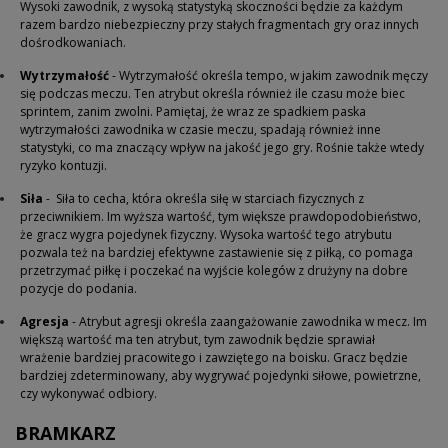
Wysoki zawodnik, z wysoką statystyką skoczności będzie za każdym
razem bardzo niebezpieczny przy stałych fragmentach gry oraz innych
dośrodkowaniach.
Wytrzymałość
- Wytrzymałość określa tempo, w jakim zawodnik męczy
się podczas meczu.
Ten atrybut określa również ile czasu może biec
sprintem, zanim zwolni. Pamiętaj, że wraz ze spadkiem paska
wytrzymałości zawodnika w czasie meczu, spadają również inne
statystyki, co ma znaczący wpływ na jakość jego gry. Rośnie także wtedy
ryzyko kontuzji.
Siła
- Siła to cecha, która określa siłę w starciach fizycznych z
przeciwnikiem. Im wyższa wartość, tym większe prawdopodobieństwo,
że gracz wygra pojedynek fizyczny.
Wysoka wartość tego atrybutu
pozwala też na bardziej efektywne zastawienie się z piłką, co pomaga
przetrzymać piłkę i poczekać na wyjście kolegów z drużyny na dobre
pozycje do podania.
Agresja
- Atrybut agresji określa zaangażowanie zawodnika w mecz. Im
większą wartość ma ten atrybut, tym zawodnik będzie sprawiał
wrażenie bardziej pracowitego i zawziętego na boisku. Gracz będzie
bardziej zdeterminowany, aby wygrywać pojedynki siłowe, powietrzne,
czy wykonywać odbiory.
BRAMKARZ