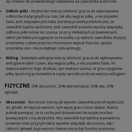
się również do prawidłowego ustawiania się zawodnika w obronie.
Odbiór piłki
- Atrybut ten mierzy zdolność gracza do wykonywania
odbiorów tradycyjnych na czas, tak aby wygrać piłkę, a nie popełnić
faulu. Jeśli statystyka jest niska, bardziej prawdopodobne jest, że
zawodnik będzie spóźniony.
Jeśli zawodnik posiada wysoką statystykę
odbioru piłki rośnie też szansa, że przy delikatnych przewinieniach,
takich jak lekkie pociągnięcie za koszulkę czy wybicie zawodnika drużyny
przeciwnej z rytmu poprzez mocniejsze wejście fizyczne, sędzia
przymknie oko i nie podyktuje rzutu wolnego.
Wślizg
- Statystyka wślizgów mierzy zdolność gracza do wykonywania
wślizgów w takim czasie, aby wygrać piłkę, a nie popełnić faulu. Im
większa wartość tego atrybutu, tym większa szansa, że gracz wygarnie
piłkę spod nóg przeciwnika w czysty sposób podczas wejścia wślizgiem.
FIZYCZNE
(5% skoczność, 25% wytrzymałość, 50% siła, 20%
agresja)
Skoczność
- Skoczność mierzy jak wysoko zawodnik potrafi wyskoczyć
do główki. Im wyższa wartość, tym wyżej gracz może skakać.
Należy
jednak pamiętać, że ta cecha jest stosunkowo bezużyteczna bez
powiązanych z nią atrybutów. Aby zawodnik był wybitny w powietrzu,
powinien mieć przy tym także wysokie statystyki skoczności, siły i
celności główek. Jego wzrost również może być bardzo pomocny.