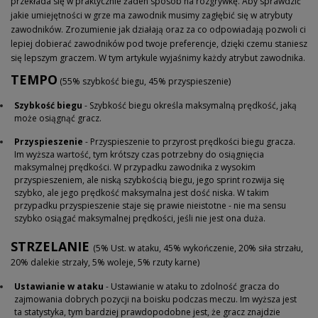
przekłada się w praktycznie żaden sposób na rozgrywkę. Aby sprawdzić
jakie umiejętności w grze ma zawodnik musimy zagłębić się w atrybuty
zawodników. Zrozumienie jak działają oraz za co odpowiadają pozwoli ci
lepiej dobierać zawodników pod twoje preferencje, dzięki czemu staniesz
się lepszym graczem. W tym artykule wyjaśnimy każdy atrybut zawodnika.
TEMPO
(55% szybkość biegu, 45% przyspieszenie)
Szybkość biegu
- Szybkość biegu określa maksymalną prędkość, jaką
może osiągnąć gracz.
Przyspieszenie
- Przyspieszenie to przyrost prędkości biegu gracza.
Im wyższa wartość, tym krótszy czas potrzebny do osiągnięcia
maksymalnej prędkości.
W przypadku zawodnika z wysokim
przyspieszeniem, ale niską szybkością biegu, jego sprint rozwija się
szybko, ale jego prędkość maksymalna jest dość niska. W takim
przypadku przyspieszenie staje się prawie nieistotne - nie ma sensu
szybko osiągać maksymalnej prędkości, jeśli nie jest ona duża.
STRZELANIE
(5% Ust. w ataku, 45% wykończenie, 20% siła strzału,
20% dalekie strzały, 5% woleje, 5% rzuty karne)
Ustawianie w ataku
- Ustawianie w ataku to zdolność gracza do
zajmowania dobrych pozycji na boisku podczas meczu. Im wyższa jest
ta statystyka, tym bardziej prawdopodobne jest, że gracz znajdzie