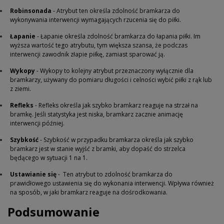
Robinsonada
- Atrybut ten określa zdolność bramkarza do
wykonywania interwencji wymagających rzucenia się do piłki.
Łapanie
- Łapanie określa zdolność bramkarza do łapania piłki. Im
wyższa wartość tego atrybutu, tym większa szansa, że podczas
interwencji zawodnik złapie piłkę, zamiast sparować ją.
Wykopy
- Wykopy to kolejny atrybut przeznaczony wyłącznie dla
bramkarzy, używany do pomiaru długości i celności wybić piłki z rąk lub
z ziemi.
Refleks
- Refleks określa jak szybko bramkarz reaguje na strzał na
bramkę. Jeśli statystyka jest niska, bramkarz zacznie animację
interwencji później.
Szybkość
- Szybkość w przypadku bramkarza określa jak szybko
bramkarz jest w stanie wyjść z bramki, aby dopaść do strzelca
będącego w sytuacji 1 na 1.
Ustawianie się
- Ten atrybut to zdolność bramkarza do
prawidłowego ustawienia się do wykonania interwencji.
Wpływa również
na sposób, w jaki bramkarz reaguje na dośrodkowania.
Podsumowanie