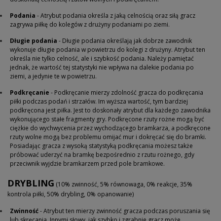
Podania
- Atrybut podania określa z jaką celnością oraz siłą gracz
zagrywa piłkę do kolegów z drużyny podaniami po ziemi.
Długie podania
- Długie podania określają jak dobrze zawodnik
wykonuje długie podania w powietrzu do kolegi z drużyny. Atrybut ten
określa nie tylko celność, ale i szybkość podania. Należy pamiętać
jednak, że wartość tej statystyki nie wpływa na dalekie podania po
ziemi, a jedynie te w powietrzu.
Podkręcanie
- Podkręcanie mierzy zdolność gracza do podkręcania
piłki podczas podań i strzałów. Im wyższa wartość, tym bardziej
podkręcona jest piłka.
Jest to doskonały atrybut dla każdego zawodnika
wykonującego stałe fragmenty gry. Podkręcone rzuty rożne mogą być
ciężkie do wychwycenia przez wychodzącego bramkarza, a podkręcone
rzuty wolne mogą bez problemu omijać mur i dokręcać się do bramki.
Posiadając gracza z wysoką statystyką podkręcania możesz także
próbować uderzyć na bramkę bezpośrednio z rzutu rożnego, gdy
przeciwnik wyjdzie bramkarzem przed pole bramkowe.
DRYBLING
(10% zwinność, 5% równowaga, 0% reakcje, 35%
kontrola piłki, 50% drybling, 0% opanowanie)
Zwinność
- Atrybut ten mierzy zwinność gracza podczas poruszania się
lub skręcania. Innymi słowy, jak szybko i zgrabnie gracz może