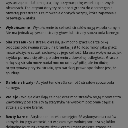
wystarczająco dużo miejsca, aby otrzymać piłkę w niebezpiecznych
obszarach. Ten atrybut dotyczy zdolności gracza do dostrzegania
otwartej przestrzeni i zajmowania dobrych pozycji, które zapewniają
przewagę w ataku.
Wykończenie
- Wykończenie to celność strzałów nogą w polu karnym.
Nie ma jednak wpływu na strzały głową lub strzały spoza pola karnego.
Siła strzału
- Siła strzału określa, jak mocno gracz uderza piłkę
podczas oddawania strzału na bramkę. Jest to ilość mocy, jaką gracz
może włożyć w strzał, zachowując jego celność.
Ma ona wpływ na to, jak
szybko porusza się piłka po uderzeniu z dowolnej odległości. Gracz z
niską siłą strzału może nadal mocno uderzyć piłkę, ale im dłużej
przytrzymasz przycisk strzału, tym bardziej prawdopodobne jest, że
spudłuje.
Dalekie strzały
- Atrybut ten określa celność strzałów spoza pola
karnego.
Woleje
- Woleje określają celność oraz moc strzałów nogą z powietrza.
Zawodnicy posiadający tą statystykę na wysokim poziomie częściej
strzelają piękne bramki.
Rzuty karne
- Atrybut ten określa umiejętność wykonywania rzutów
karnych. Im jego wartość jest większa, tym wolniej porusza się kółko
dokładności rzutu karnego, dzięki czemu masz większą szansę na