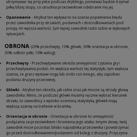
utrzymywać się przy piłce podczas dryblingu, ponieważ będzie trzymał
piłkę bliżej stopy, co utrudnia przeciwnikowi odebranie mu jej.
Opanowanie
- Atrybut ten wpływa to na szanse popełnienia błędu
przez zawodnika przy strzałach, podaniach i dośrodkowaniach pod
presją. Im wyższa wartość, tym lepiej zawodnik radzi sobie w stykowych
sytuacjach.
OBRONA
(20% przechwyty, 10% główki, 30% orientacja w obronie,
30% odbiór piłki, 10% wślizg)
Przechwyty
- Przechwytywanie określa umiejętność czytania gry i
przechwytywania podań. Im większa wartość tej statystyki, tym większa
szansa, że gracz wystawi nogę lub zrobi coś innego, aby zapobiec
podaniu drużyny przeciwnej.
Główki
- Atrybut ten określa, jak celne oraz jak mocne są strzały głową
zawodnika. Mimo, że podczas główki musimy ręcznie wybrać kierunek
strzału, to zawodnicy z wysoko ocenioną statystyką główek mają
większą szansę na trafienie w bramkę.
Orientacja w obronie
- Orientacja w obronie to umiejętność
podążania za przeciwnikiem i bronienia jego ataku. Innymi słowy, twój
zawodnik może pozostać blisko napastnika przeciwnika i powstrzymać
go przed dośrodkowaniem/podaniem od kolegi z drużyny. Przyczynia