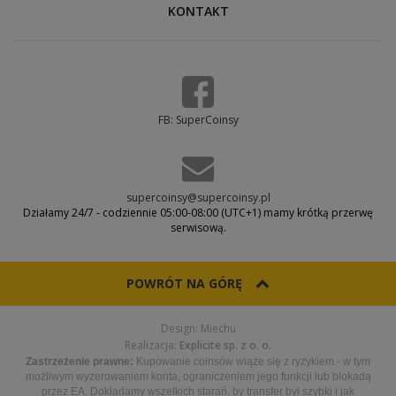
KONTAKT
FB: SuperCoinsy
supercoinsy@supercoinsy.pl
Działamy 24/7 - codziennie 05:00-08:00 (UTC+1) mamy krótką przerwę
serwisową.
POWRÓT NA GÓRĘ
Design: Miechu
Realizacja:
Explicite sp. z o. o.
Zastrzeżenie prawne:
Kupowanie coinsów wiąże się z ryzykiem - w tym
możliwym wyzerowaniem konta, ograniczeniem jego funkcji lub blokadą
przez EA. Dokładamy wszelkich starań, by transfer był szybki i jak