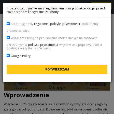
MENU
Proszę o zapoznanie się z regulaminem oraz jego akceptację, przed
rozpoczęciem korzystania za strony
EA FC 25 ATRYBUTY ZAWODNIKÓW
Akceptuję nowy
regulamin
,
politykę prywatności
i dokumenty
prawne serwisu.
Wyrażam zgodę na profilowanie moich danych na zasadach
określonych w
polityce prywatności
, w tym w celu poprawy jakości
obsługi i korzystania z Serwisu.
Google Policy
Wprowadzenie
W grze EA FC 25 często zdarza się, że zawodnicy z wyższą oceną ogólną
grają gorzej od tych z niższą. Dzieje się tak, gdyż sama ocena ogólna nie