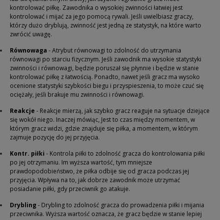
kontrolować piłkę.
Zawodnika o wysokiej zwinności łatwiej jest
kontrolować i mijać za jego pomocą rywali. Jeśli uwielbiasz graczy,
którzy dużo dryblują, zwinność jest jedną ze statystyk, na które warto
zwrócić uwagę.
Równowaga
- Atrybut równowagi to zdolność do utrzymania
równowagi po starciu fizycznym. J
eśli zawodnik ma wysokie statystyki
zwinności i równowagi, będzie poruszał się płynnie i będzie w stanie
kontrolować piłkę z łatwością. Ponadto, nawet jeśli gracz ma wysoko
ocenione statystyki szybkości biegu i przyspieszenia, to może czuć się
ociężały, jeśli brakuje mu zwinności i równowagi.
Reakcje
- Reakcje mierzą, jak szybko gracz reaguje na sytuacje dziejące
się wokół niego. Inaczej mówiąc, Jest to czas między momentem, w
którym gracz widzi, gdzie znajduje się piłka, a momentem, w którym
zajmuje pozycję do jej przyjęcia.
Kontr. piłki
- Kontrola piłki to zdolność gracza do kontrolowania piłki
po jej otrzymaniu. Im wyższa wartość, tym mniejsze
prawdopodobieństwo, że piłka odbije się od gracza podczas jej
przyjęcia. Wpływa na to, jak dobrze zawodnik może utrzymać
posiadanie piłki, gdy przeciwnik go atakuje.
Drybling
- Drybling to zdolność gracza do prowadzenia piłki i mijania
przeciwnika. Wyższa wartość oznacza, że gracz będzie w stanie lepiej