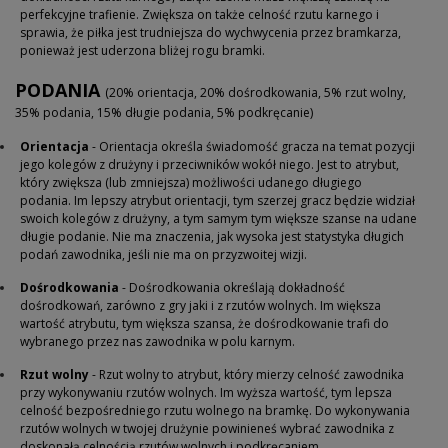
perfekcyjne trafienie. Zwiększa on także celność rzutu karnego i
sprawia, że piłka jest trudniejsza do wychwycenia przez bramkarza,
ponieważ jest uderzona bliżej rogu bramki.
PODANIA
(20% orientacja, 20% dośrodkowania, 5% rzut wolny,
35% podania, 15% długie podania, 5% podkręcanie)
Orientacja
- Orientacja określa świadomość gracza na temat pozycji
jego kolegów z drużyny i przeciwników wokół niego. Jest to atrybut,
który zwiększa (lub zmniejsza) możliwości udanego długiego
podania.
Im lepszy atrybut orientacji, tym szerzej gracz będzie widział
swoich kolegów z drużyny, a tym samym tym większe szanse na udane
długie podanie. Nie ma znaczenia, jak wysoka jest statystyka długich
podań zawodnika, jeśli nie ma on przyzwoitej wizji.
Dośrodkowania
- Dośrodkowania określają dokładność
dośrodkowań, zarówno z gry jaki i z rzutów wolnych. Im większa
wartość atrybutu, tym większa szansa, że dośrodkowanie trafi do
wybranego przez nas zawodnika w polu karnym.
Rzut wolny
- Rzut wolny to atrybut, który mierzy celność zawodnika
przy wykonywaniu rzutów wolnych. Im wyższa wartość, tym lepsza
celność bezpośredniego rzutu wolnego na bramkę.
Do wykonywania
rzutów wolnych w twojej drużynie powinieneś wybrać zawodnika z
doskonałą celnością rzutów wolnych i podkręcaniem.