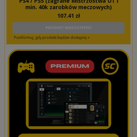
PS4 / PS5 (zagrane Mistrzostwa UT i
min. 40k zarobków meczowych)
107.41
zł
PRODUKT NIEDOSTEPNY
Poinformuj, gdy produkt będzie dostępny »