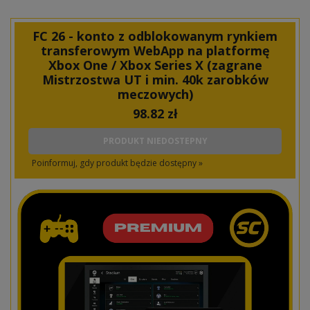
FC 26 - konto z odblokowanym rynkiem
transferowym WebApp na platformę
Xbox One / Xbox Series X (zagrane
Mistrzostwa UT i min. 40k zarobków
meczowych)
98.82
zł
PRODUKT NIEDOSTEPNY
Poinformuj, gdy produkt będzie dostępny »