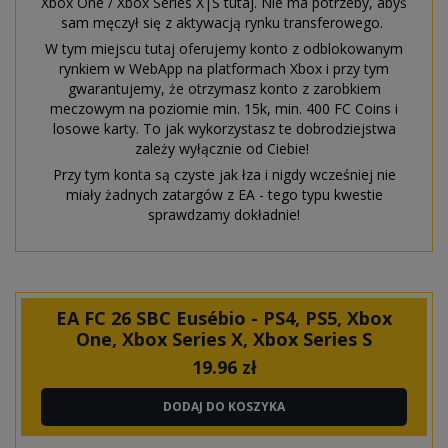
Xbox One / Xbox Series X|S tutaj. Nie ma potrzeby, abyś
sam męczył się z aktywacją rynku transferowego.
W tym miejscu tutaj oferujemy konto z odblokowanym
rynkiem w WebApp na platformach Xbox i przy tym
gwarantujemy, że otrzymasz konto z zarobkiem
meczowym na poziomie min. 15k, min. 400 FC Coins i
losowe karty. To jak wykorzystasz te dobrodziejstwa
zależy wyłącznie od Ciebie!
Przy tym konta są czyste jak łza i nigdy wcześniej nie
miały żadnych zatargów z EA - tego typu kwestie
sprawdzamy dokładnie!
EA FC 26 SBC Eusébio - PS4, PS5, Xbox
One, Xbox Series X, Xbox Series S
19.96
zł
DODAJ DO KOSZYKA