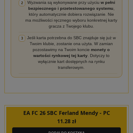
Wyzwania są wykonywane przy użyciu
w pełni
2
bezpiecznego i przetestowanego systemu
,
który automatycznie dobiera rozwiązanie. Nie
ma możliwości ręcznego wyboru konkretnej karty
gracza z Twojego klubu.
Jeśli karta potrzebna do SBC znajduje się już w
3
Twoim klubie, zostanie ona użyta. W zamian
pozostawimy na Twoim koncie
monety o
wartości rynkowej tej karty
. Dotyczy to
wyłącznie kart dostępnych na rynku
transferowym.
EA FC 26 SBC Ferland Mendy - PC
11.28
zł
DODAJ DO KOSZYKA