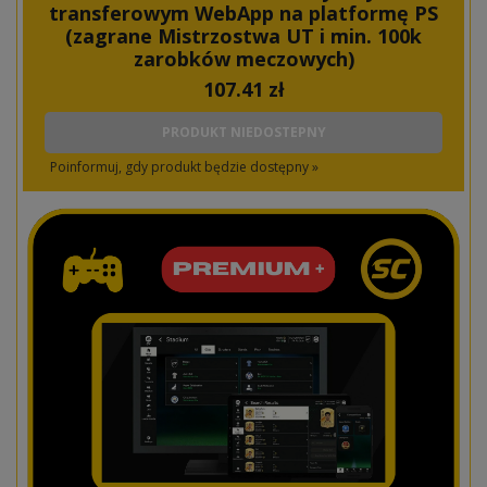
transferowym WebApp na platformę PS
(zagrane Mistrzostwa UT i min. 100k
zarobków meczowych)
107.41
zł
PRODUKT NIEDOSTEPNY
Poinformuj, gdy produkt będzie dostępny »