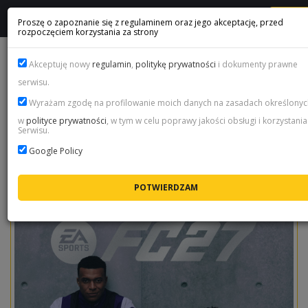
ME
Proszę o zapoznanie się z regulaminem oraz jego akceptację, przed
rozpoczęciem korzystania za strony
Sortuj
Akceptuję nowy
regulamin
,
politykę prywatności
i dokumenty prawne
serwisu.
Promowane produkty
Wyrażam zgodę na profilowanie moich danych na zasadach określonyc
EA SPORTS FC 27 Edycja Ultimate Plus -
w
polityce prywatności
, w tym w celu poprawy jakości obsługi i korzystania
Steam Gift
Serwisu.
511.92
zł
Google Policy
DODAJ DO KOSZYKA