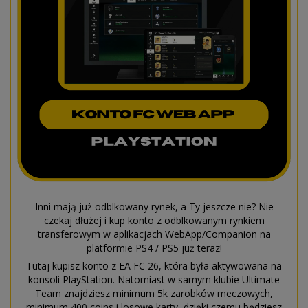
Inni mają już odblkowany rynek, a Ty jeszcze nie? Nie
czekaj dłużej i kup konto z odblkowanym rynkiem
transferowym w aplikacjach WebApp/Companion na
platformie PS4 / PS5 już teraz!
Tutaj kupisz konto z EA FC 26, która była aktywowana na
konsoli PlayStation. Natomiast w samym klubie Ultimate
Team znajdziesz minimum 5k zarobków meczowych,
minimum 400 coins i losowe karty, dzięki czemu będziesz