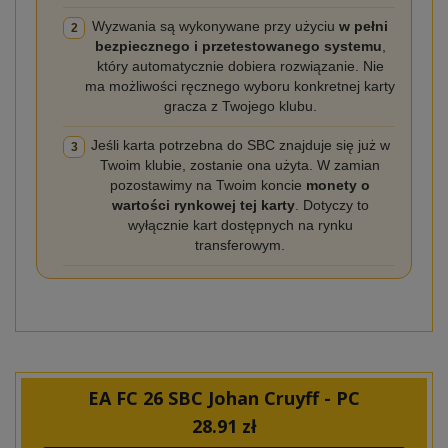
Wyzwania są wykonywane przy użyciu
w pełni
2
bezpiecznego i przetestowanego systemu
,
który automatycznie dobiera rozwiązanie. Nie
ma możliwości ręcznego wyboru konkretnej karty
gracza z Twojego klubu.
Jeśli karta potrzebna do SBC znajduje się już w
3
Twoim klubie, zostanie ona użyta. W zamian
pozostawimy na Twoim koncie
monety o
wartości rynkowej tej karty
. Dotyczy to
wyłącznie kart dostępnych na rynku
transferowym.
EA FC 26 SBC Johan Cruyff - PC
28.91
zł