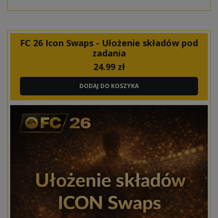
FC 26 Icon Swaps - Ułożenie składów pod
zadania
24.99
zł
DODAJ DO KOSZYKA