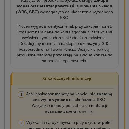
Kupując ten produkt, nabywasz
usługę zakupu
monet oraz realizacji Wyzwań Budowania Składu
(WBS, SBC)
wymaganych do ukończenia wybranego
SBC.
Proces wygląda identycznie jak przy zakupie monet.
Podajesz nam dane do konta zgodnie z instrukcjami
wyświetlanymi podczas składania zamówienia.
Doładujemy monety, a następnie ukończymy SBC
bezpośrednio na Twoim koncie. Wszystkie pakiety,
picki i inne nagrody
pozostają na Twoim koncie
do
samodzielnego otwarcia.
Kilka ważnych informacji
Jeśli posiadasz monety na koncie,
nie zostaną
1
one wykorzystane
do ukończenia SBC.
Wszystkie monety potrzebne do realizacji
wyzwania zapewniamy my.
Wyzwania są wykonywane przy użyciu
w pełni
2
bezpiecznego i przetestowanego systemu
,