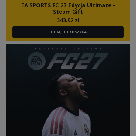
EA SPORTS FC 27 Edycja Ultimate -
Steam Gift
343.92
zł
DODAJ DO KOSZYKA