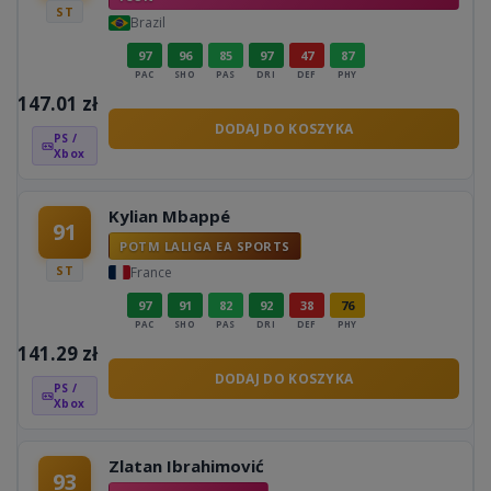
ST
Brazil
97
96
85
97
47
87
PAC
SHO
PAS
DRI
DEF
PHY
147.01
zł
DODAJ DO KOSZYKA
PS /
Xbox
Kylian Mbappé
91
POTM LALIGA EA SPORTS
ST
France
97
91
82
92
38
76
PAC
SHO
PAS
DRI
DEF
PHY
141.29
zł
DODAJ DO KOSZYKA
PS /
Xbox
Zlatan Ibrahimović
93