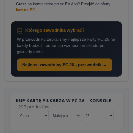
Grasz na komputerze przez EA App? Przejdź do oferty
kart na PC →
Którego zawodnika wybrać?
W przewodniku zebraliśmy najlepsze karty FC 26 na
każdy budżet - od tanich wzmocnień składu po
gwiazdy meta.
Najlepsi zawodnicy FC 26 - przewodnik →
KUP KARTĘ PIŁKARZA W FC 26 - KONSOLE
297 produktów