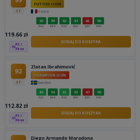
FUTTIES ICON
ST
France
99
99
92
97
65
90
PAC
SHO
PAS
DRI
DEF
PHY
119.66
zł
DODAJ DO KOSZYKA
PS /
Xbox
Zlatan Ibrahimović
92
CHAMPION ICON
ST
Sweden
86
94
83
92
47
90
PAC
SHO
PAS
DRI
DEF
PHY
112.82
zł
DODAJ DO KOSZYKA
PS /
Xbox
Diego Armando Maradona