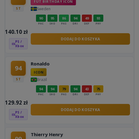
FUT BIRTHDAY ICON
ST
Sweden
90
95
86
94
49
93
PAC
SHO
PAS
DRI
DEF
PHY
140.10
zł
DODAJ DO KOSZYKA
PS /
Xbox
Ronaldo
94
ICON
ST
Brazil
94
94
79
94
43
75
PAC
SHO
PAS
DRI
DEF
PHY
129.92
zł
DODAJ DO KOSZYKA
PS /
Xbox
Thierry Henry
99