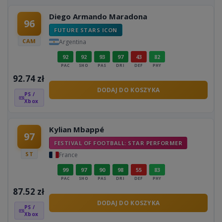
Diego Armando Maradona
96
FUTURE STARS ICON
CAM
Argentina
92
92
93
97
43
82
PAC
SHO
PAS
DRI
DEF
PHY
92.74
zł
DODAJ DO KOSZYKA
PS /
Xbox
Kylian Mbappé
97
FESTIVAL OF FOOTBALL: STAR PERFORMER
ST
France
99
97
90
98
55
83
PAC
SHO
PAS
DRI
DEF
PHY
87.52
zł
DODAJ DO KOSZYKA
PS /
Xbox