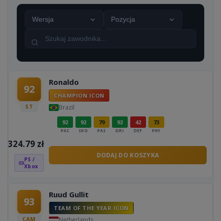
Wersja
Pozycja
Ronaldo
92
CHAMPION ICON
ST
Brazil
92
92
79
92
42
73
PAC
SHO
PAS
DRI
DEF
PHY
324.79
zł
DODAJ DO KOSZYKA
PS /
Xbox
Ruud Gullit
93
TEAM OF THE YEAR ICON
CAM
Netherlands