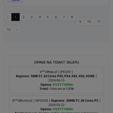
Xbox
‹
1
2
3
4
5
6
7
8
9
10
11
12
›
OPINIE NA TEMAT SKLEPU
k**
3@wp.pl
| JPEQVV |
Kupiono: 500K FC 24 Coins PS5, PS4, XSX, XSS, XONE
|
2024-06-15
Opinia:
POZYTYWNA
Treść:
Polecam w 100%
d**
0@onet.pl
| NPGYDB |
Kupiono: 2000K FC 26 Coins PC
|
2026-03-22
Opinia:
POZYTYWNA