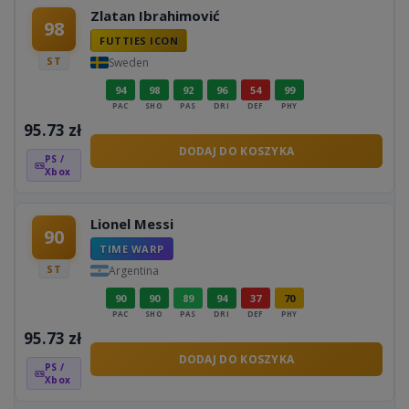
Zlatan Ibrahimović
98
FUTTIES ICON
ST
Sweden
94
98
92
96
54
99
PAC
SHO
PAS
DRI
DEF
PHY
95.73
zł
DODAJ DO KOSZYKA
PS /
Xbox
Lionel Messi
90
TIME WARP
ST
Argentina
90
90
89
94
37
70
PAC
SHO
PAS
DRI
DEF
PHY
95.73
zł
DODAJ DO KOSZYKA
PS /
Xbox