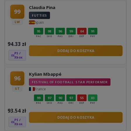
Claudia Pina
99
FUTTIES
LW
Spain
95
98
96
99
64
91
PAC
SHO
PAS
DRI
DEF
PHY
94.33
zł
DODAJ DO KOSZYKA
PS /
Xbox
Kylian Mbappé
96
FESTIVAL OF FOOTBALL: STAR PERFORMER
ST
France
99
97
90
97
55
83
PAC
SHO
PAS
DRI
DEF
PHY
93.54
zł
DODAJ DO KOSZYKA
PS /
Xbox