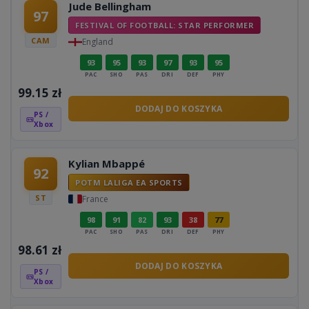
Jude Bellingham
97
FESTIVAL OF FOOTBALL: STAR PERFORMER
CAM
England
93
95
93
97
93
95
PAC
SHO
PAS
DRI
DEF
PHY
99.15
zł
DODAJ DO KOSZYKA
PS /
Xbox
Kylian Mbappé
92
POTM LALIGA EA SPORTS
ST
France
98
91
82
93
38
77
PAC
SHO
PAS
DRI
DEF
PHY
98.61
zł
DODAJ DO KOSZYKA
PS /
Xbox