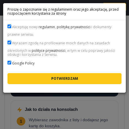
MENU
Proszę o zapoznanie się z regulaminem oraz jego akceptację, przed
rozpoczęciem korzystania za strony
Akceptuję nowy
regulamin
,
politykę prywatności
i dokumenty
prawne serwisu.
Karty piłkarzy w FC 26 na PS5,
Wyrażam zgodę na profilowanie moich danych na zasadach
określonych w
polityce prywatności
, w tym w celu poprawy jakości
PS4 i Xbox
obsługi i korzystania z Serwisu.
Grasz w Ultimate Team na PlayStation lub Xbox?
Google Policy
Wskaż zawodnika, którego potrzebujesz, a my
dostarczymy jego kartę prosto na Twoje konto.
Zamiast godzin spędzonych na rynku transferowym
- jedno zamówienie i karta ląduje w Twoim klubie.
Jak to działa na konsolach
Wybierasz zawodnika z listy i dodajesz jego
1
kartę do koszyka.