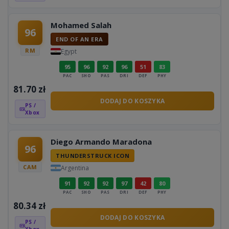
Mohamed Salah
96
END OF AN ERA
RM
Egypt
95
96
92
96
51
83
PAC
SHO
PAS
DRI
DEF
PHY
81.70
zł
DODAJ DO KOSZYKA
PS /
Xbox
Diego Armando Maradona
96
THUNDERSTRUCK ICON
CAM
Argentina
91
92
92
97
42
80
PAC
SHO
PAS
DRI
DEF
PHY
80.34
zł
DODAJ DO KOSZYKA
PS /