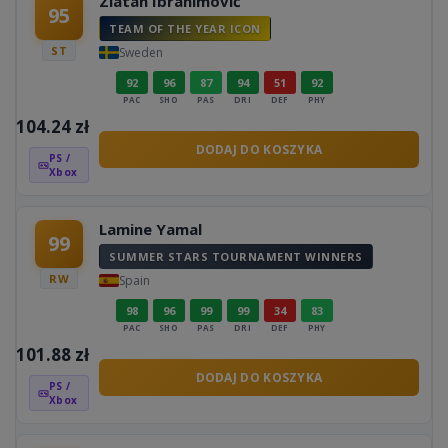
Zlatan Ibrahimović
95
TEAM OF THE YEAR ICON
ST
Sweden
92
96
87
94
51
92
PAC
SHO
PAS
DRI
DEF
PHY
104.24
zł
DODAJ DO KOSZYKA
PS /
Xbox
Lamine Yamal
99
SUMMER STARS TOURNAMENT WINNERS
RW
Spain
98
96
99
99
34
83
PAC
SHO
PAS
DRI
DEF
PHY
101.88
zł
DODAJ DO KOSZYKA
PS /
Xbox