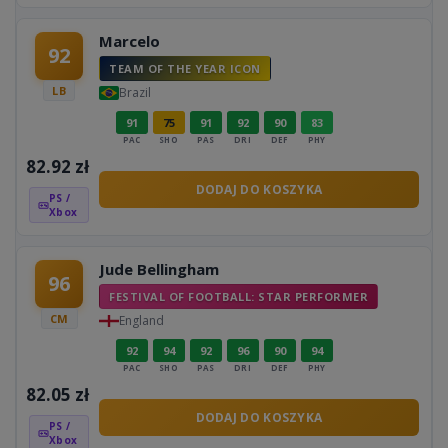
Marcelo
92
TEAM OF THE YEAR ICON
LB
Brazil
91
75
91
92
90
83
PAC
SHO
PAS
DRI
DEF
PHY
82.92
zł
DODAJ DO KOSZYKA
PS /
Xbox
Jude Bellingham
96
FESTIVAL OF FOOTBALL: STAR PERFORMER
CM
England
92
94
92
96
90
94
PAC
SHO
PAS
DRI
DEF
PHY
82.05
zł
DODAJ DO KOSZYKA
PS /
Xbox