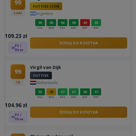
99
FUTTIES ICON
CAM
Argentina
99
96
96
99
49
88
PAC
SHO
PAS
DRI
DEF
PHY
109.23
zł
DODAJ DO KOSZYKA
PS /
Xbox
Virgil van Dijk
99
FUTTIES
CB
Netherlands
92
70
87
87
99
97
PAC
SHO
PAS
DRI
DEF
PHY
104.96
zł
DODAJ DO KOSZYKA
PS /
Xbox