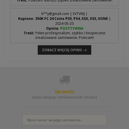
Treść:
Polecam. Bardzo szybko zrealizowane zamówienie.
k**
y@gmail.com
| EVTVWJ |
Kupiono: 350K FC 24 Coins PS5, PS4, XSX, XSS, XONE
|
2024-05-20
Opinia:
POZYTYWNA
Treść:
Pełen profesjonalizm, szybko i bezpiecznie
zrealizowane zamówienie. Polecam!
ZOBACZ WIĘCEJ OPINII
Sprawdź
Status swojego zamówienia lub zlecenia