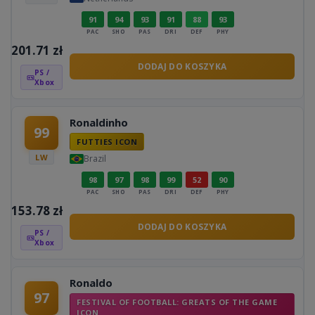
91
94
93
91
88
93
PAC
SHO
PAS
DRI
DEF
PHY
201.71
zł
DODAJ DO KOSZYKA
PS /
Xbox
Ronaldinho
99
FUTTIES ICON
LW
Brazil
98
97
98
99
52
90
PAC
SHO
PAS
DRI
DEF
PHY
153.78
zł
DODAJ DO KOSZYKA
PS /
Xbox
Ronaldo
97
FESTIVAL OF FOOTBALL: GREATS OF THE GAME
ICON