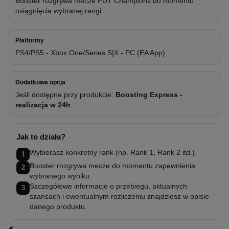
Booster rozgrywa mecze FUT Champions do momentu
osiągnięcia wybranej rangi.
Platformy
PS4/PS5 - Xbox One/Series S|X - PC (EA App).
Dodatkowa opcja
Jeśli dostępne przy produkcie:
Boosting Express -
realizacja w 24h
.
Jak to działa?
Wybierasz konkretny rank (np. Rank 1, Rank 2 itd.).
1
Booster rozgrywa mecze do momentu zapewnienia
2
wybranego wyniku.
Szczegółowe informacje o przebiegu, aktualnych
3
szansach i ewentualnym rozliczeniu znajdziesz w opisie
danego produktu.