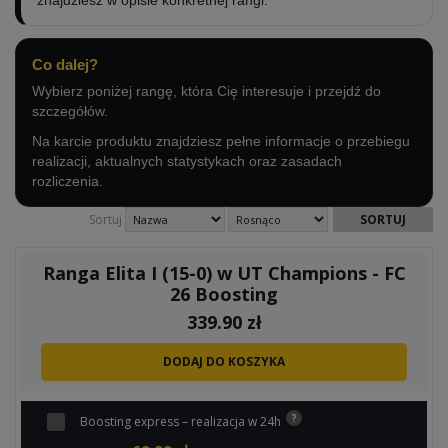
znajdziesz w opisie konkretnej rangi.
Co dalej?
Wybierz poniżej rangę, która Cię interesuje i przejdź do
szczegółów.
Na karcie produktu znajdziesz pełne informacje o przebiegu
realizacji, aktualnych statystykach oraz zasadach
rozliczenia.
Sortuj
Ranga Elita I (15-0) w UT Champions - FC
26 Boosting
339.90
zł
DODAJ DO KOSZYKA
Boosting express – realizacja w 24h