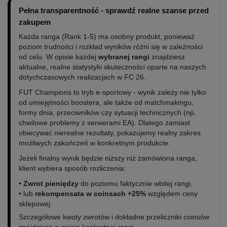
Pełna transparentność - sprawdź realne szanse przed
zakupem
Każda ranga (Rank 1-5) ma osobny produkt, ponieważ
poziom trudności i rozkład wyników różni się w zależności
od celu. W opisie każdej
wybranej rangi
znajdziesz
aktualne, realne statystyki skuteczności oparte na naszych
dotychczasowych realizacjach w FC 26.
FUT Champions to tryb e-sportowy - wynik zależy nie tylko
od umiejętności boostera, ale także od matchmakingu,
formy dnia, przeciwników czy sytuacji technicznych (np.
chwilowe problemy z serwerami EA). Dlatego zamiast
obiecywać nierealne rezultaty, pokazujemy realny zakres
możliwych zakończeń w konkretnym produkcie.
Jeżeli finalny wynik będzie niższy niż zamówiona ranga,
klient wybiera sposób rozliczenia:
•
Zwrot pieniędzy
do poziomu faktycznie wbitej rangi,
• lub
rekompensata w coinsach +25%
względem ceny
sklepowej.
Szczegółowe kwoty zwrotów i dokładne przeliczniki coinsów