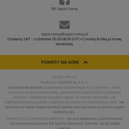
FB: SuperCoinsy
supercoinsy@supercoinsy.pl
Działamy 24/7 - codziennie 05:00-08:00 (UTC+1) mamy krótką przerwę
serwisową.
POWRÓT NA GÓRĘ
Design: Miechu
Realizacja:
Explicite sp. z o. o.
Zastrzeżenie prawne:
Kupowanie coinsów wiąże się z ryzykiem - w tym
możliwym wyzerowaniem konta, ograniczeniem jego funkcji lub blokadą
przez EA. Dokładamy wszelkich starań, by transfer był szybki i jak
najbezpieczniejszy, jednak - podobnie jak każdy inny sprzedawca coins -
nie
jesteśmy w stanie zagwarantować pełnej ochrony konta przed decyzjami
wydawcy gry
.
SuperCoinsy to niezależna platforma i
nie jest powiązana, sponsorowana
ani autoryzowana przez EA Sports, Electronic Arts Inc. ani jej spółki
zależne
.