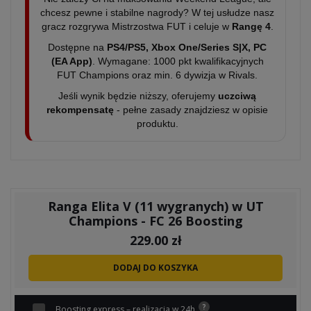
chcesz pewne i stabilne nagrody? W tej usłudze nasz
gracz rozgrywa Mistrzostwa FUT i celuje w
Rangę 4
.
Dostępne na
PS4/PS5, Xbox One/Series S|X, PC
(EA App)
. Wymagane: 1000 pkt kwalifikacyjnych
FUT Champions oraz min. 6 dywizja w Rivals.
Jeśli wynik będzie niższy, oferujemy
uczciwą
rekompensatę
- pełne zasady znajdziesz w opisie
produktu.
Ranga Elita V (11 wygranych) w UT
Champions - FC 26 Boosting
229.00
zł
DODAJ DO KOSZYKA
Boosting express – realizacja w 24h