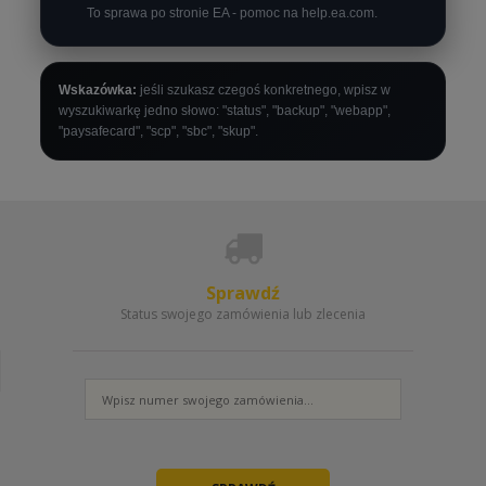
To sprawa po stronie EA - pomoc na help.ea.com.
Wskazówka:
jeśli szukasz czegoś konkretnego, wpisz w
wyszukiwarkę jedno słowo: "status", "backup", "webapp",
"paysafecard", "scp", "sbc", "skup".
Sprawdź
Status swojego zamówienia lub zlecenia