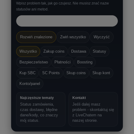
Wpisz problem tak, jak go czujesz. Nie musisz znać nazw
statusów ani metod.
Rozwiń znalezione
Zwiń wszystko
Wyczyść
Wszystko
Zakup coins
Dostawa
Statusy
Bezpieczeństwo
Płatności
Boosting
Kup SBC
SC Points
Skup coins
Skup kont
Konto/panel
Najczęstsze tematy
Kontakt
Status zamówienia,
Jeśli dalej masz
czas dostawy, błędne
problem - skontaktuj się
dane/kody, co znaczy
z LiveChatem na
mój status.
naszej stronie.