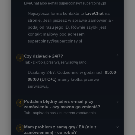
LiveChat albo e-mail
supercoinsy@supercoinsy.pl
Najszybsza forma kontaktu to
LiveChat
na
stronie. Jeśli piszesz w sprawie zamówienia -
podaj od razu jego ID. Równie szybki jest
kontakt mailowy pod adresem
supercoinsy@supercoinsy.pl
˅
Czy działacie 24/7?
3
Tak - z krótką przerwą serwisową rano.
Działamy 24/7. Codziennie w godzinach
05:00-
08:00 (UTC+1)
mamy krótką przerwę
serwisową.
Podałem błędny adres e-mail przy
˅
4
zamówieniu - czy można go zmienić?
Tak - napisz do nas z numerem zamówienia.
Mam problem z samą grą / EA (nie z
˅
5
zamówieniem) - co robić?