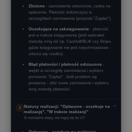
Złożone
- zamówienie utworzone, czeka na
opłacenie. Płatność dokończysz w
szczegółach zamówienia (przycisk "Zapłać").
Oczekujące na zaksięgowanie
- płatność
jest w trakcie księgowania (jeśli wybrałeś
metodę inną niż np. Cashbill/BLIK czy Stripe,
gdzie księgowanie nie jest natychmiastowe -
zdarza się rzadko).
Błąd płatności / płatność odrzucona
-
wejdź w szczegóły zamówienia i wybierz
ponownie "Zapłać". Jeśli problem się
powtarza - złóż nowe zamówienie i wybierz
inną metodę płatności.
˅
Statusy realizacji: "Opłacone - oczekuje na
2
realizację", "W trakcie realizacji"
To normalne etapy, nie loguj się do UT.
Opłacone - oczekuje na realizację
-