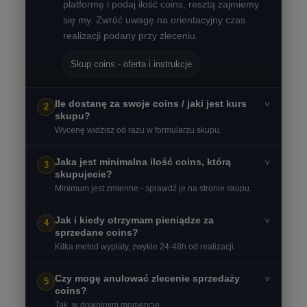
platformę i podaj ilość coins, resztą zajmiemy
się my. Zwróć uwagę na orientacyjny czas
realizacji podany przy zleceniu.
Skup coins - oferta i instrukcje
Ile dostanę za swoje coins / jaki jest kurs
˅
2
skupu?
Wycenę widzisz od razu w formularzu skupu.
Jaka jest minimalna ilość coins, którą
˅
3
skupujecie?
Minimum jest zmienne - sprawdź je na stronie skupu.
Jak i kiedy otrzymam pieniądze za
˅
4
sprzedane coins?
Kilka metod wypłaty, zwykle 24-48h od realizacji.
Czy mogę anulować zlecenie sprzedaży
˅
5
coins?
Tak, w dowolnym momencie.