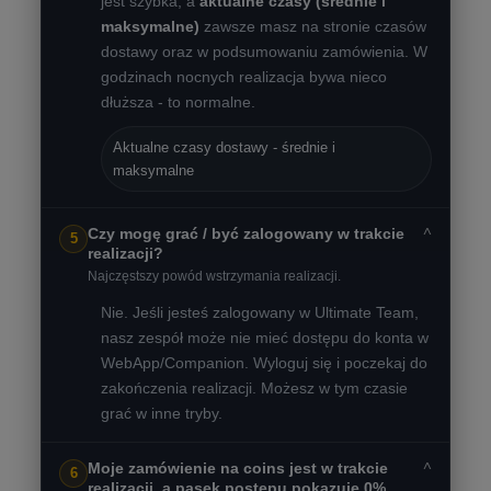
jest szybka, a
aktualne czasy (średnie i
maksymalne)
zawsze masz na stronie czasów
dostawy oraz w podsumowaniu zamówienia. W
godzinach nocnych realizacja bywa nieco
dłuższa - to normalne.
Aktualne czasy dostawy - średnie i
maksymalne
˅
Czy mogę grać / być zalogowany w trakcie
5
realizacji?
Najczęstszy powód wstrzymania realizacji.
Nie. Jeśli jesteś zalogowany w Ultimate Team,
nasz zespół może nie mieć dostępu do konta w
WebApp/Companion. Wyloguj się i poczekaj do
zakończenia realizacji. Możesz w tym czasie
grać w inne tryby.
˅
Moje zamówienie na coins jest w trakcie
6
realizacji, a pasek postępu pokazuje 0%.