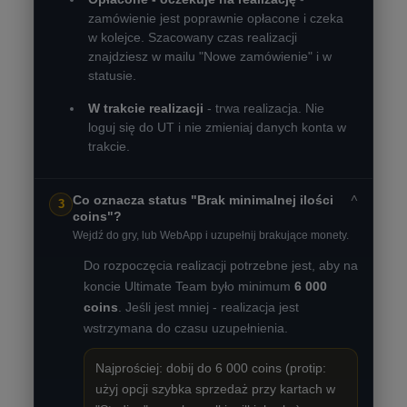
zamówienie jest poprawnie opłacone i czeka
w kolejce. Szacowany czas realizacji
znajdziesz w mailu "Nowe zamówienie" i w
statusie.
W trakcie realizacji
- trwa realizacja. Nie
loguj się do UT i nie zmieniaj danych konta w
trakcie.
˅
Co oznacza status "Brak minimalnej ilości
3
coins"?
Wejdź do gry, lub WebApp i uzupełnij brakujące monety.
Do rozpoczęcia realizacji potrzebne jest, aby na
koncie Ultimate Team było minimum
6 000
coins
. Jeśli jest mniej - realizacja jest
wstrzymana do czasu uzupełnienia.
Najprościej: dobij do 6 000 coins (protip:
użyj opcji szybka sprzedaż przy kartach w