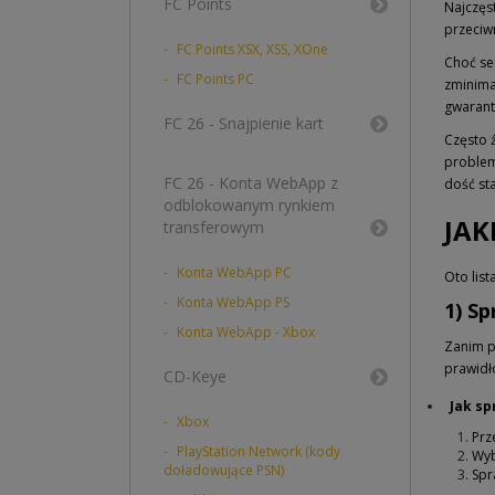
FC Points
Najczęs
przeciw
FC Points XSX, XSS, XOne
Choć se
FC Points PC
zminimal
gwarant
FC 26 - Snajpienie kart
Często 
problem
FC 26 - Konta WebApp z
dość sta
odblokowanym rynkiem
JAK
transferowym
Konta WebApp PC
Oto lis
Konta WebApp PS
1) S
Konta WebApp - Xbox
Zanim p
prawidł
CD-Keye
Jak sp
Xbox
Prz
PlayStation Network (kody
Wyb
doładowujące PSN)
Spr