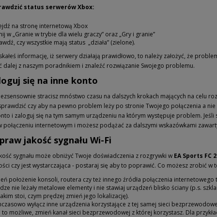
prawdzić status serwerów Xbox:
ejdź na stronę internetową Xbox
knij w „Granie w trybie dla wielu graczy” oraz „Gry i granie”
awdź, czy wszystkie mają status „działa” (zielone).
yskałeś informację, iż serwery działają prawidłowo, to należy założyć, że prob
 dalej z naszym poradnikiem i znaleźć rozwiązanie Swojego problemu.
loguj się na inne konto
ezsensownie stracisz mnóstwo czasu na dalszych krokach mających na celu ro
sprawdzić czy aby na pewno problem leży po stronie Twojego połączenia a nie k
nto i zaloguj się na tym samym urządzeniu na którym występuje problem. Jeśli
w połączeniu internetowym i możesz podążać za dalszymi wskazówkami zawart
praw jakość sygnału Wi-Fi
akość sygnału może obniżyć Twoje doświadczenia z rozgrywki w
EA Sports FC 2
ści czy jest wystarczająca - postaraj się aby to poprawić. Co możesz zrobić w t
eń położenie konsoli, routera czy też innego źródła połączenia internetowego t
dze nie leżały metalowe elementy i nie stawiaj urządzeń blisko ściany (p.s. szklan
takim stoi, czym prędzej zmień jego lokalizację).
czasowo wyłącz inne urządzenia korzystające z tej samej sieci bezprzewodowe
li to możliwe, zmień kanał sieci bezprzewodowej z której korzystasz. Dla przykł