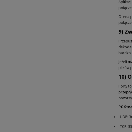
Aplikac
połącze
Ocena p
połącze
9) Z
Przepus
dekoder
bardzo 
Jeżeli m
plików 
10) 
Porty to
przepły
otworzy
PC Ste
UDP: 3
TCP: 3