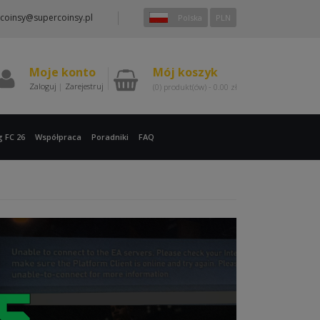
coinsy@supercoinsy.pl
Polska
PLN
Moje konto
Mój koszyk
Zaloguj
|
Zarejestruj
(0)
produkt(ów) -
0.00
zł
g FC 26
Współpraca
Poradniki
FAQ