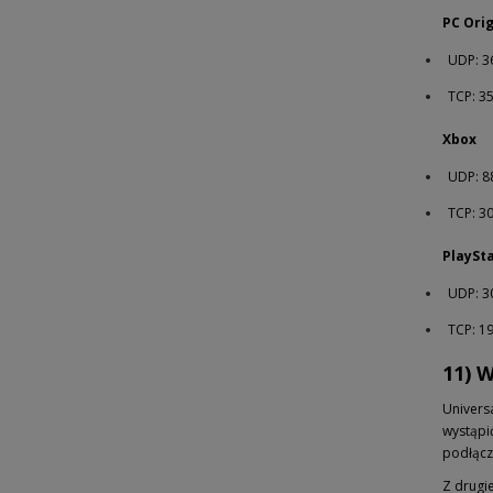
PC Orig
UDP: 3
TCP: 3
Xbox
UDP: 88
TCP: 3
PlaySt
UDP: 3
TCP: 1
11) 
Universa
wystąpi
podłącz
Z drugi