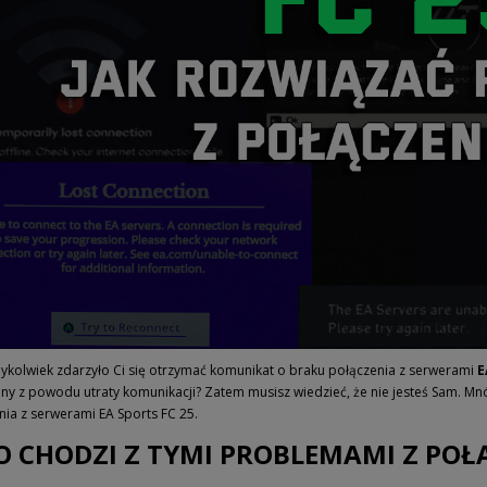
dykolwiek zdarzyło Ci się otrzymać komunikat o braku połączenia z serwerami
E
ny z powodu utraty komunikacji? Zatem musisz wiedzieć, że nie jesteś Sam. Mn
nia z serwerami EA Sports FC 25.
O CHODZI Z TYMI PROBLEMAMI Z POŁ