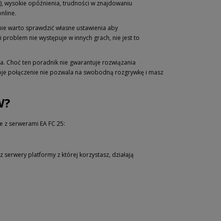
), wysokie opóźnienia, trudności w znajdowaniu
nline.
e warto sprawdzić własne ustawienia aby
 problem nie występuje w innych grach, nie jest to
a. Choć ten poradnik nie gwarantuje rozwiązania
oje połączenie nie pozwala na swobodną rozgrywkę i masz
W?
e z serwerami EA FC 25:
 serwery platformy z której korzystasz, działają