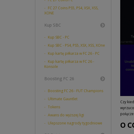
FC 27 Coins PS5, PS4, XSX, XSS,
XONE
Kup SBC
Kup SBC - PC
Kup SBC - PS4, PS5, XSX, XSS, XOne
Kup kartę piłkarza w FC 26 - PC
Kup kartę piłkarza w FC 26 -
Konsole
Boosting FC 26
Boosting FC 26 - FUT Champions
Ultimate Gauntlet
Czy kie
Tokens
wyrzuco
połącze
Awans do wyższej ligi
O C
Ulepszone nagrody tygodniowe