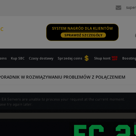
super
PS, XBOX
PC
SYSTEM NAGRÓD DLA KLIENTÓW
SPRAWDŹ SZCZEGÓŁY
PS, XBOX
oins
Kup SBC
Czasy dostawy
Sprzedaj coins
Skup kont
Boostin
 PORADNIK W ROZWIĄZYWANIU PROBLEMÓW Z POŁĄCZENIEM