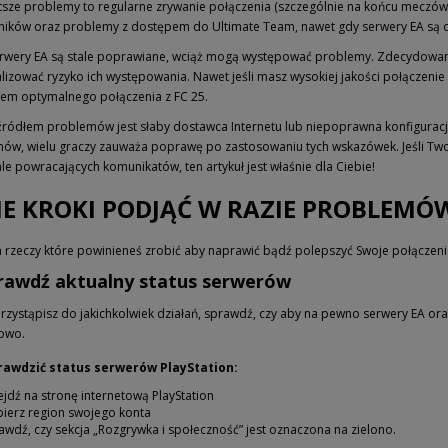
tsze problemy to regularne zrywanie połączenia (szczególnie na końcu meczów
ników oraz problemy z dostępem do Ultimate Team, nawet gdy serwery EA są o
rwery EA są stale poprawiane, wciąż mogą występować problemy. Zdecydowani
izować ryzyko ich występowania. Nawet jeśli masz wysokiej jakości połączenie i
em optymalnego połączenia z FC 25.
źródłem problemów jest słaby dostawca Internetu lub niepoprawna konfiguracj
ów, wielu graczy zauważa poprawę po zastosowaniu tych wskazówek. Jeśli Tw
le powracających komunikatów, ten artykuł jest właśnie dla Ciebie!
IE KROKI PODJĄĆ W RAZIE PROBLEMÓ
ta rzeczy które powinieneś zrobić aby naprawić bądź polepszyć Swoje połączeni
prawdź aktualny status serwerów
rzystąpisz do jakichkolwiek działań, sprawdź, czy aby na pewno serwery EA oraz
owo.
rawdzić status serwerów PlayStation:
ejdź na stronę internetową PlayStation
ierz region swojego konta
awdź, czy sekcja „Rozgrywka i społeczność” jest oznaczona na zielono.