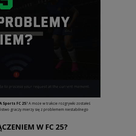
A Sports FC 25
? A może w trakcie rozgrywki zostałeś
óstwo graczy mierzy się z problemem niestabilnego
ĄCZENIEM W FC 25?