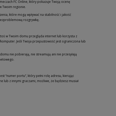
h meczach FC Online, który pokazuje Twoją ocenę
 w Twoim regionie.
nia, które mogą wpływać na stabilność i jakość
a bezproblemową rozgrywkę.
ktoś w Twoim domu przegląda internet lub korzysta z
komputer. Jeśli Twoja przepustowość jest ograniczona lub
domu nie pobierają, nie streamują ani nie przesyłają
rnetowego.
st “numer portu”, który pełni rolę adresu, kierując
ne lub z innymi graczami, możliwe, że będziesz musiał