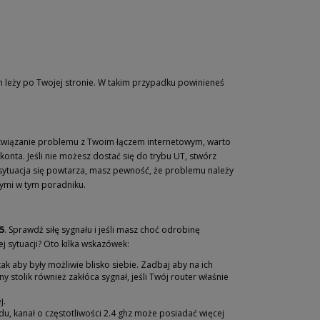
lem leży po Twojej stronie. W takim przypadku powinieneś
związanie problemu z Twoim łączem internetowym, warto
onta. Jeśli nie możesz dostać się do trybu UT, stwórz
 sytuacja się powtarza, masz pewność, że problemu należy
ymi w tym poradniku.
5
. Sprawdź siłę sygnału i jeśli masz choć odrobinę
ej sytuacji? Oto kilka wskazówek:
ak aby były możliwie blisko siebie. Zadbaj aby na ich
y stolik również zakłóca sygnał, jeśli Twój router właśnie
j.
adu, kanał o częstotliwości 2.4 ghz może posiadać więcej