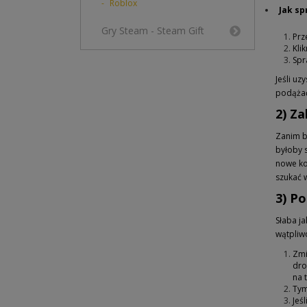
Roblox
Jak s
Gry Steam - Steam Gift
Prz
Kli
Spr
Jeśli uz
podążać
2) Za
Zanim b
byłoby 
nowe ko
szukać 
3) Po
Słaba j
wątpliwo
Zmi
dro
na 
Tym
Jeś