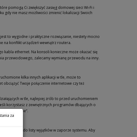
które pomogą Ci zwiększyć zasięg domowej sieci Wi-Fi i
 gdy nie masz możliwości zmienić lokalizacji Swoich
est to wygodne i praktyczne rozwiązanie, niestety mocno
e na konflikt urządzeń wewnątrz routera.
 kabla ethernet. Na konsoli konieczne może okazać się
zenia przewodowego, zalecamy wymianę przewodu na inny.
ruchomione kilka innych aplikacji w tle, może to
obciążyć Twoje połączenie internetowe czy też
iałających w tle, najlepiej zrób to przed uruchomieniem
 Jeśli korzystasz z zewnętrznych programów dbających o
ko “bezpieczne”.
tania za
, dodaj grę do listy wyjątków w zaporze systemu. Aby