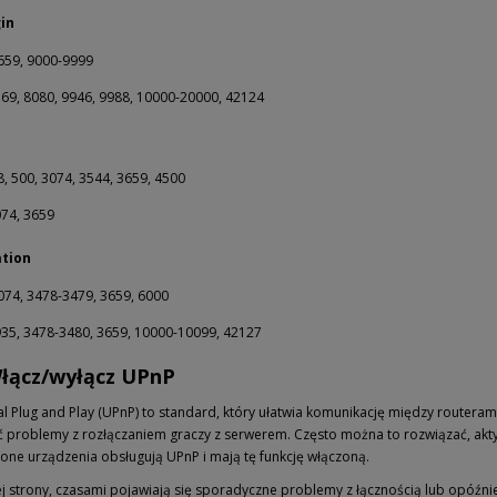
in
659, 9000-9999
569, 8080, 9946, 9988, 10000-20000, 42124
, 500, 3074, 3544, 3659, 4500
074, 3659
ation
074, 3478-3479, 3659, 6000
935, 3478-3480, 3659, 10000-10099, 42127
Włącz/wyłącz UPnP
l Plug and Play (UPnP) to standard, który ułatwia komunikację między routerami
ć problemy z rozłączaniem graczy z serwerem. Często można to rozwiązać, aktyw
one urządzenia obsługują UPnP i mają tę funkcję włączoną.
ej strony, czasami pojawiają się sporadyczne problemy z łącznością lub opóźni