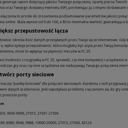
ja generuje raport dotyczący jakości Twojego połączenia, oparty jest na Twoic
nia oraz Twojego dostawcy internetu (ISP), porównując ją z innymi dostawcami
ołączenia to proste do zrozumienia podsumowanie parametrów jakości połącze
nia online. Skala wynosi od 0 do 100, a 80 to minimalna wartość gwarantując
większ przepustowość łącza
towość określa ilość danych przesyłanych przez Twoje łącze internetowe. Gdy 
a, wykorzystuje przepustowość, która mogłaby być użyta przez Twoją konsolę/
zmienna, może to wpłynąć na płynność meczów w FC 25.
asz trudności z rozgrywką w FC 25, sprawdź, czy inne komputery i urządzenia w 
podczas gry oraz czy inne urządzenia nie nadużywają Twojego połączenia inte
Otwórz porty sieciowe
 inaczej “punkty końcowe” dla połączeń sieciowych. Każdemu z nich przypisany je
wem danych w internecie. Jeśli napotykasz problemy z łączeniem się do gry onli
ć poniższe porty:
am
659, 9000-9999, 27015, 27031-27036
569, 8080, 9946, 9988, 10000-20000, 27015, 27036, 42124