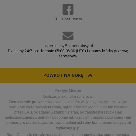
FB: SuperCoinsy
supercoinsy@supercoinsy.pl
Działamy 24/7 - codziennie 05:00-08:00 (UTC+1) mamy krótką przerwę
serwisową.
POWRÓT NA GÓRĘ
Design: Miechu
Realizacja:
Explicite sp. z o. o.
Zastrzeżenie prawne:
Kupowanie coinsów wiąże się z ryzykiem - w tym
możliwym wyzerowaniem konta, ograniczeniem jego funkcji lub blokadą
przez EA. Dokładamy wszelkich starań, by transfer był szybki i jak
najbezpieczniejszy, jednak - podobnie jak każdy inny sprzedawca coins -
nie
jesteśmy w stanie zagwarantować pełnej ochrony konta przed decyzjami
wydawcy gry
.
SuperCoinsy to niezależna platforma i
nie jest powiązana, sponsorowana