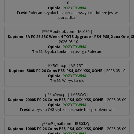
10
Opinia:
POZYTYWNA
Treść:
Polecam szybko bezpiecznie wszystko dobrze jest w
porządku.
f**
6@outlook.com
| IALCE0 |
Kupiono: EA FC 26 SBC Week 4 TOTS Upgrade - PS4, PS5, Xbox One, Xb
| 2026-05-10
Opinia:
POZYTYWNA
Treść:
Szybka konkretną usługa. Polecam
l**
5@op.pl
| VBJ7BT |
Kupiono: 500K FC 26 Coins PS5, PS4, XSX, XSS, XONE
| 2026-05-10
Opinia:
POZYTYWNA
Treść:
Wszystko ok.
p**
a@wp.pl
| 1MB5WG |
Kupiono: 2000K FC 26 Coins PS5, PS4, XSX, XSS, XONE
| 2026-05-09
Opinia:
POZYTYWNA
Treść:
wszystko OK! szybko sprawnie bez problemowo!
y**
o@gmail.com
| RUX0KQ |
Kupiono: 1000K FC 26 Coins PS5, PS4, XSX, XSS, XONE
| 2026-05-09
Opinia:
POZYTYWNA