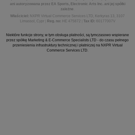
ani autoryzowana przez EA Sports, Electronic Arts Inc. ani jej spółki
zależne
.
Właściciel:
NXPR Virtual Commerce Services LTD, Kerkyras 13, 3107
Limassol, Cypr
|
Reg. no:
HE 475872
|
Tax ID:
60177007V
Niektóre funkcje strony, w tym obsługa płatności, są tymczasowo wspierane
przez spółkę Marketing & E-Commerce Specialists LTD - do czasu pełnego
przeniesienia infrastruktury technicznej i płatniczej na NXPR Virtual
Commerce Services LTD.