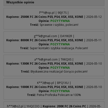
Wszystkie opinie
f**
t@op.pl
| 90J17S |
Kupiono: 2500K FC 26 Coins PS5, PS4, XSX, XSS, XONE
| 2026-05-12
Opinia:
POZYTYWNA
Treść:
Sprawnie i szybko, polecam!
g**
k@gmail.com
| DAYW2R |
Kupiono: 8000K FC 26 Coins PS5, PS4, XSX, XSS, XONE
| 2026-05-11
Opinia:
POZYTYWNA
Treść:
Super kontakt i szybka realizacja. Polecam!
a**
k@gmail.com
| TKKQXS |
Kupiono: 1300K FC 26 Coins PS5, PS4, XSX, XSS, XONE
| 2026-05-10
Opinia:
POZYTYWNA
Treść:
Błyskawiczna realizacja! Gorąco polecam!
K**
3@wp.pl
| BPQ1XU |
Kupiono: 1000K FC 26 Coins PS5, PS4, XSX, XSS, XONE
| 2026-05-10
Opinia:
POZYTYWNA
Treść:
Pełna Profeska Polecam w 100%
h**
9@o2.pl
| YHQCOO |
Kupiono: 200K FC 26 Coins PC
| 2026-05-