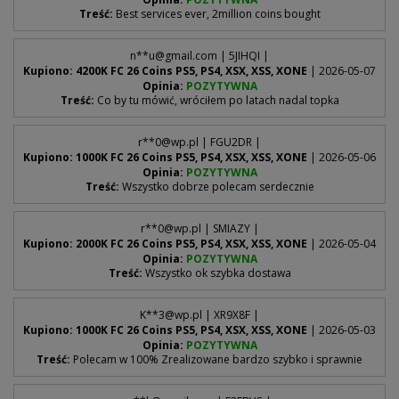
Treść:
Best services ever, 2million coins bought
n**
u@gmail.com
| 5JIHQI |
Kupiono: 4200K FC 26 Coins PS5, PS4, XSX, XSS, XONE
| 2026-05-07
Opinia:
POZYTYWNA
Treść:
Co by tu mówić, wróciłem po latach nadal topka
r**
0@wp.pl
| FGU2DR |
Kupiono: 1000K FC 26 Coins PS5, PS4, XSX, XSS, XONE
| 2026-05-06
Opinia:
POZYTYWNA
Treść:
Wszystko dobrze polecam serdecznie
r**
0@wp.pl
| SMIAZY |
Kupiono: 2000K FC 26 Coins PS5, PS4, XSX, XSS, XONE
| 2026-05-04
Opinia:
POZYTYWNA
Treść:
Wszystko ok szybka dostawa
K**
3@wp.pl
| XR9X8F |
Kupiono: 1000K FC 26 Coins PS5, PS4, XSX, XSS, XONE
| 2026-05-03
Opinia:
POZYTYWNA
Treść:
Polecam w 100% Zrealizowane bardzo szybko i sprawnie