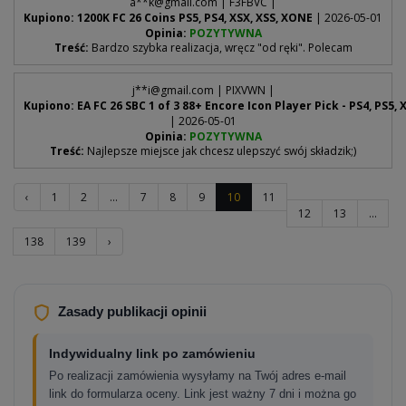
a**
k@gmail.com
| F3FBVC |
Kupiono: 1200K FC 26 Coins PS5, PS4, XSX, XSS, XONE
| 2026-05-01
Opinia:
POZYTYWNA
Treść:
Bardzo szybka realizacja, wręcz "od ręki". Polecam
j**
i@gmail.com
| PIXVWN |
Kupiono: EA FC 26 SBC 1 of 3 88+ Encore Icon Player Pick - PS4, PS5,
| 2026-05-01
Opinia:
POZYTYWNA
Treść:
Najlepsze miejsce jak chcesz ulepszyć swój składzik;)
‹
1
2
...
7
8
9
10
11
12
13
...
138
139
›
Zasady publikacji opinii
Indywidualny link po zamówieniu
Po realizacji zamówienia wysyłamy na Twój adres e-mail
link do formularza oceny. Link jest ważny 7 dni i można go