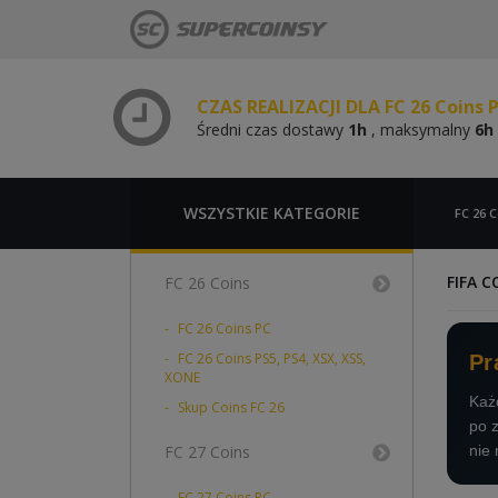
Średni czas dostawy
1h
, maksymalny
6h
CZAS REALIZACJI DLA FC 26 Coins 
Średni czas dostawy
1h
, maksymalny
6h
CZAS REALIZACJI DLA FC 26 Coins 
Średni czas dostawy
1h
, maksymalny
6h
CZAS REALIZACJI DLA FC 26 Coins 
Średni czas dostawy
1h
, maksymalny
6h
WSZYSTKIE KATEGORIE
FC 26 C
FIFA 
FC 26 Coins
FC 26 Coins PC
FC 26 Coins PS5, PS4, XSX, XSS,
Pr
XONE
Każd
Skup Coins FC 26
po 
FC 27 Coins
nie 
FC 27 Coins PC