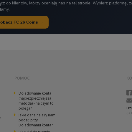
cz do klientów, którzy oceniają nas na tej stronie. Wybierz platformę,
ałamy.
obacz FC 26 Coins →
POMOC
K
Doładowanie konta
(najbezpieczniejsza
metoda) - na czym to
Dzi
polega?
(UT
Jakie dane należy nam
?
podać przy
Doładowaniu konta?
Jak działają premie