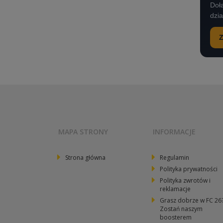
Dołą
dzi
Z
MAPA STRONY
INFORMACJE
Strona główna
Regulamin
Polityka prywatności
Polityka zwrotów i
reklamacje
Grasz dobrze w FC 26
Zostań naszym
boosterem