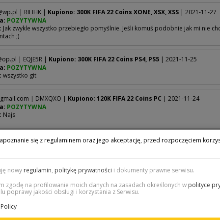
@wp.pl
| RILIHK |
Kupiono: 300K FIFA 22 Coins XONE, XSX, XSS
| 2021-11-27
a:
POZYTYWNA
:
Jak zwykle wszystko przebiegło pomyślnie. Jeśli komuś podobnie jak mi nie chc
tach ;)
@op.pl
| EQJE5R |
Kupiono: 300K FIFA 22 Coins PS4, PS5
| 2021-11-25
a:
POZYTYWNA
:
wszystko git
gmail.com
| DMXQXO |
Kupiono: 120K FIFA 22 Coins PC
| 2021-11-24
a:
POZYTYWNA
:
Najs
gmail.com
| 44U1S6 |
Kupiono: 200K FIFA 22 Coins PS4, PS5
| 2021-11-24
apoznanie się z regulaminem oraz jego akceptację, przed rozpoczęciem korzys
a:
POZYTYWNA
:
Zakup zrobiłem po raz pierwszy ,i powiem że jestem zadowolony ,bardzo szyb
uję nowy
regulamin
,
politykę prywatności
i dokumenty prawne serwisu.
@wp.pl
| FQDYUM |
Kupiono: 700K FIFA 22 Coins PC
| 2021-11-24
 zgodę na profilowanie moich danych na zasadach określonych w
polityce pr
a:
POZYTYWNA
lu poprawy jakości obsługi i korzystania z Serwisu.
:
Szybko i sprawnie …
Policy
1
2
...
119
120
121
122
123
124
125
...