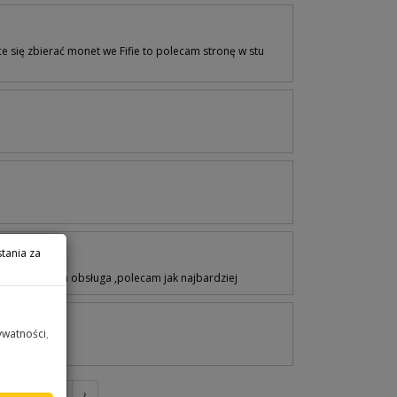
e się zbierać monet we Fifie to polecam stronę w stu
tania za
ka i sprawna obsługa ,polecam jak najbardziej
ywatności
,
138
139
›