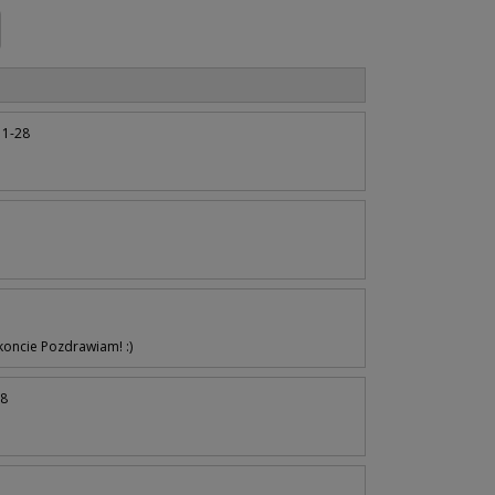
11-28
koncie Pozdrawiam! :)
28