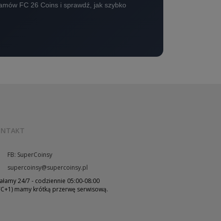
 zamów FC 26 Coins i sprawdź, jak szybko
ONTAKT
FB: SuperCoinsy
supercoinsy@supercoinsy.pl
ałamy 24/7 - codziennie 05:00-08:00
C+1) mamy krótką przerwę serwisową.