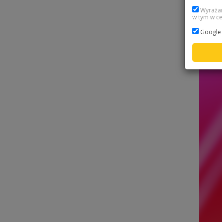
Wyrażam
w tym w ce
Google 