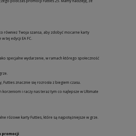
iczego podczas promocji Futties 25. Mamy nadzieję, że
 to również Twoja szansa, aby zdobyć mocarne karty
w tej edycji EA FC.
jako specjalne wydarzenie, w ramach którego społeczność
grze.
Futties znacznie się rozrosła z biegiem czasu.
im korzeniom i raczy nas teraz tym co najlepsze w Ultimate
lne różowe karty Futties, które są najpotężniejsze w grze.
h promocji