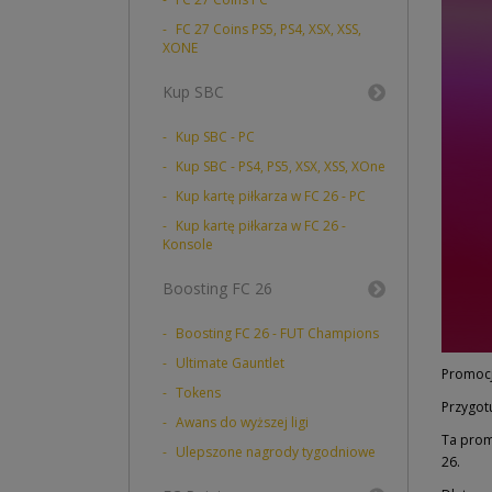
FC 27 Coins PS5, PS4, XSX, XSS,
XONE
Kup SBC
Kup SBC - PC
Kup SBC - PS4, PS5, XSX, XSS, XOne
Kup kartę piłkarza w FC 26 - PC
Kup kartę piłkarza w FC 26 -
Konsole
Boosting FC 26
Boosting FC 26 - FUT Champions
Ultimate Gauntlet
Promoc
Tokens
Przygotu
Awans do wyższej ligi
Ta prom
Ulepszone nagrody tygodniowe
26.