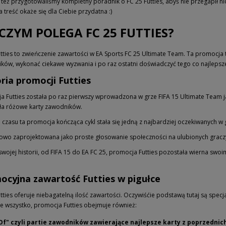
 też przygotowaliśmy kompletny poradnik o FC 25 Futties, abyś nie przegapił n
 treść okaże się dla Ciebie przydatna :)
CZYM POLEGA FC 25 FUTTIES?
utties to zwieńczenie zawartości w EA Sports FC 25 Ultimate Team. Ta promocja
ków, wykonać ciekawe wyzwania i po raz ostatni doświadczyć tego co najlepsze 
ria promocji Futties
a Futties została po raz pierwszy wprowadzona w grze FIFA 15 Ultimate Team 
ła różowe karty zawodników.
 czasu ta promocja kończąca cykl stała się jedną z najbardziej oczekiwanych w 
owo zaprojektowana jako proste głosowanie społeczności na ulubionych graczy, 
swojej historii, od FIFA 15 do EA FC 25, promocja Futties pozostała wierna swo
ocyjna zawartość Futties w pigułce
tties oferuje niebagatelną ilość zawartości. Oczywiśćie podstawą tutaj są specja
nie wszystko, promocja Futties obejmuje również:
Of" czyli partie zawodników zawierające najlepsze karty z poprzednic