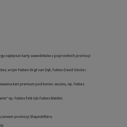
egu najlepsze karty zawodników z poprzednich promocji
, w tym Futties Virgil van Dijk, Futties David Ginola i
awania kart premium pod koniec sezonu, np. Futties
 np. Futties Pelé lub Futties Maldini.
ończeniem promocji Shapeshifters.
ką: