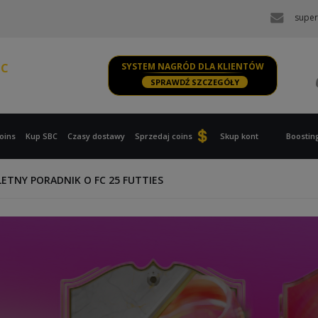
super
PS, XBOX
PC
SYSTEM NAGRÓD DLA KLIENTÓW
SPRAWDŹ SZCZEGÓŁY
PS, XBOX
oins
Kup SBC
Czasy dostawy
Sprzedaj coins
Skup kont
Boostin
ETNY PORADNIK O FC 25 FUTTIES