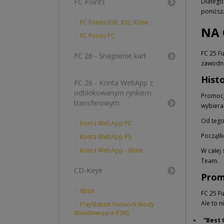
FC Points
Dlatego
poniższa
FC Points XSX, XSS, XOne
NA 
FC Points PC
FC 25 F
FC 26 - Snajpienie kart
zawodni
Histo
FC 26 - Konta WebApp z
odblokowanym rynkiem
Promocj
transferowym
wybiera
Od tego
Konta WebApp PC
Początk
Konta WebApp PS
Konta WebApp - Xbox
W całej 
Team.
CD-Keye
Prom
Xbox
FC 25 Fu
Ale to 
PlayStation Network (kody
doładowujące PSN)
“Best 