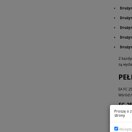
Drużyn
Drużyn
Drużyn
Drużyn
Drużyn
Z każdy
są wyda
PEŁ
EA FC 2
Wśród ni
FC 25
Proszę o z
strony
Akcept