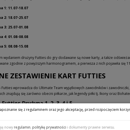
a 1: 11.07-18.07
a 2: 18.07-25.07
a 3: 25.07-01.08
a 4: 01.08-08.08
a 5: 08.08-15.08
m wydaniem drużyny Futties do gry dodawane są nowe karty, a także odświeżan
wane zgodnie z powyższym harmonogramem, a pierwsza z nich pojawiła się 11 
NE ZESTAWIENIE KART FUTTIES
5 Futties wprowadza do Ultimate Team wyjątkowych zawodników i zawodniczki,
ch znajdują się zarówno obecni piłkarze, jak legendy piłki tj. Ikony oraz Boha
 Futties Drużyna 1, 2, 3, 4 i 5
apoznanie się z regulaminem oraz jego akceptację, przed rozpoczęciem korzys
uję nowy
regulamin
,
politykę prywatności
i dokumenty prawne serwisu.