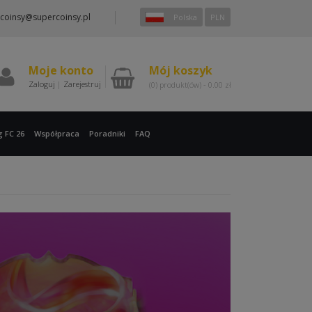
coinsy@supercoinsy.pl
Polska
PLN
Moje konto
Mój koszyk
Zaloguj
|
Zarejestruj
(0)
produkt(ów) -
0.00
zł
g FC 26
Współpraca
Poradniki
FAQ