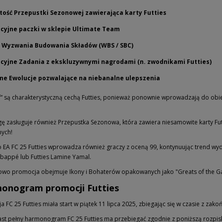
ość Przepustki Sezonowej zawierająca karty Futties
cyjne paczki w sklepie Ultimate Team
e Wyzwania Budowania Składów (WBS / SBC)
cyjne Zadania z ekskluzywnymi nagrodami (n. zwodnikami Futties)
ne Ewolucje pozwalające na niebanalne ulepszenia
f” są charakterystyczną cechą Futties, ponieważ ponownie wprowadzają do obi
 zasługuje również Przepustka Sezonowa, która zawiera niesamowite karty Futties
nych!
 EA FC 25 Futties wprowadza również graczy z oceną 99, kontynuując trend wyd
Mbappé lub Futties Lamine Yamal.
wo promocja obejmuje Ikony i Bohaterów opakowanych jako "Greats of the Game"
onogram promocji Futties
 FC 25 Futties miała start w piątek 11 lipca 2025, zbiegając się w czasie z zak
st pełny harmonogram FC 25 Futties ma przebiegać zgodnie z poniższą rozpis