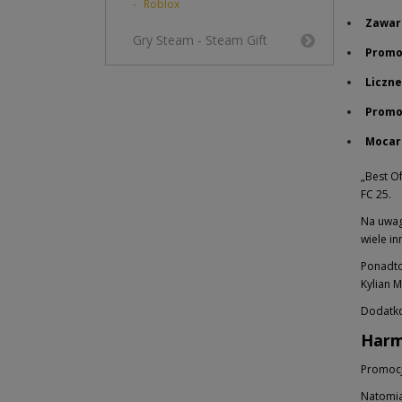
Roblox
Zawart
Gry Steam - Steam Gift
Promo
Liczn
Promo
Mocar
„Best O
FC 25.
Na uwagę
wiele in
Ponadto
Kylian 
Dodatko
Harm
Promocja
Natomia