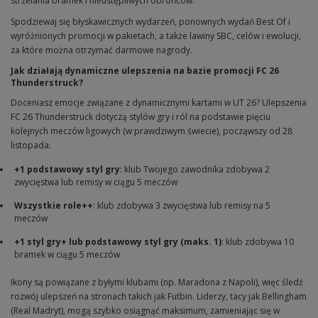
strzelania bramek i nieustępliwych obrońców.
Spodziewaj się błyskawicznych wydarzeń, ponownych wydań Best Of i
wyróżnionych promocji w pakietach, a także lawiny SBC, celów i ewolucji,
za które można otrzymać darmowe nagrody.
Jak działają dynamiczne ulepszenia na bazie promocji FC 26
Thunderstruck?
Doceniasz emocje związane z dynamicznymi kartami w UT 26? Ulepszenia
FC 26 Thunderstruck dotyczą stylów gry i ról na podstawie pięciu
kolejnych meczów ligowych (w prawdziwym świecie), począwszy od 28
listopada:
+1 podstawowy styl gry
: klub Twojego zawodnika zdobywa 2
zwycięstwa lub remisy w ciągu 5 meczów
Wszystkie role++
: klub zdobywa 3 zwycięstwa lub remisy na 5
meczów
+1 styl gry+ lub podstawowy styl gry (maks. 1)
: klub zdobywa 10
bramek w ciągu 5 meczów
Ikony są powiązane z byłymi klubami (np. Maradona z Napoli), więc śledź
rozwój ulepszeń na stronach takich jak Futbin. Liderzy, tacy jak Bellingham
(Real Madryt), mogą szybko osiągnąć maksimum, zamieniając się w