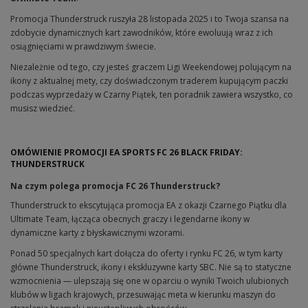
Promocja Thunderstruck ruszyła 28 listopada 2025 i to Twoja szansa na
zdobycie dynamicznych kart zawodników, które ewoluują wraz z ich
osiągnięciami w prawdziwym świecie.
Niezależnie od tego, czy jesteś graczem Ligi Weekendowej polującym na
ikony z aktualnej mety, czy doświadczonym traderem kupującym paczki
podczas wyprzedaży w Czarny Piątek, ten poradnik zawiera wszystko, co
musisz wiedzieć.
OMÓWIENIE PROMOCJI EA SPORTS FC 26 BLACK FRIDAY:
THUNDERSTRUCK
Na czym polega promocja FC 26 Thunderstruck?
Thunderstruck to ekscytująca promocja EA z okazji Czarnego Piątku dla
Ultimate Team, łącząca obecnych graczy i legendarne ikony w
dynamiczne karty z błyskawicznymi wzorami.
Ponad 50 specjalnych kart dołącza do oferty i rynku FC 26, w tym karty
główne Thunderstruck, ikony i ekskluzywne karty SBC. Nie są to statyczne
wzmocnienia — ulepszają się one w oparciu o wyniki Twoich ulubionych
klubów w ligach krajowych, przesuwając meta w kierunku maszyn do