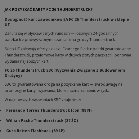
JAK POZYSKAĆ KARTY FC 26 THUNDERSTRUCK?
Dostępność kart zawodników EA FC 26 Thunderstruck w sklepie
UT
Zanurz się w błyskawicznych rundach — losowych 24-godzinnych
paczkach z podwyższonymi szansami na graczy Thunderstruck.
Sklep UT zalewają oferty z okazji Czarnego Piątku: paczki gwarantowane
Thunderstruck, przełomowe karty w dużych złotych paczkach i ponowne
wydania najlepszych kart.
FC 26 Thunderstruck SBC (Wyzwania Związane Z Budowaniem
Drużyny)
SBC to gwarantowana droga na pozyskanie kart — zwróć uwagę na
promocyjne karty i wyzwania, które można zamienić w zysk.
W najnowszych wyzwaniach SBC znajdziesz:
Fernando Torres Thunderstruck Icon (88 N)
Willian Pacho Thunderstruck (87 ŚO)
Guro Reiten Flashback (89 LP)