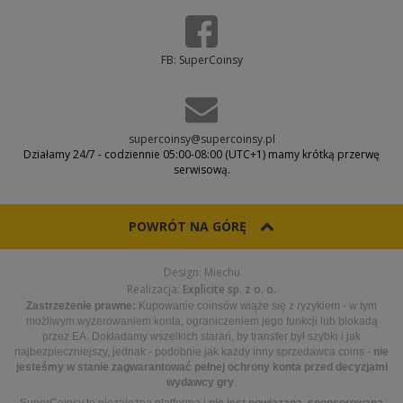
FB: SuperCoinsy
supercoinsy@supercoinsy.pl
Działamy 24/7 - codziennie 05:00-08:00 (UTC+1) mamy krótką przerwę
serwisową.
POWRÓT NA GÓRĘ
Design: Miechu
Realizacja:
Explicite sp. z o. o.
Zastrzeżenie prawne:
Kupowanie coinsów wiąże się z ryzykiem - w tym
możliwym wyzerowaniem konta, ograniczeniem jego funkcji lub blokadą
przez EA. Dokładamy wszelkich starań, by transfer był szybki i jak
najbezpieczniejszy, jednak - podobnie jak każdy inny sprzedawca coins -
nie
jesteśmy w stanie zagwarantować pełnej ochrony konta przed decyzjami
wydawcy gry
.
SuperCoinsy to niezależna platforma i
nie jest powiązana, sponsorowana