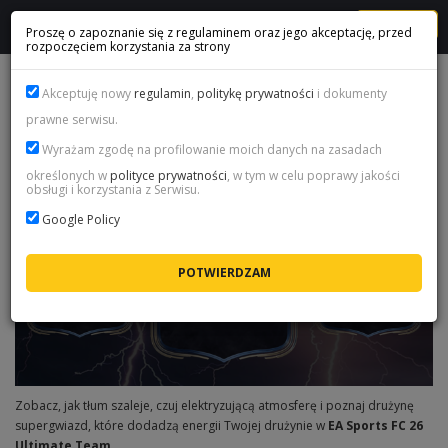
MENU
Proszę o zapoznanie się z regulaminem oraz jego akceptację, przed
rozpoczęciem korzystania za strony
KOMPLETNY PORADNIK O FC 26 BLACK FRIDAY:
Akceptuję nowy
regulamin
,
politykę prywatności
i dokumenty
THUNDERSTRUCK
prawne serwisu.
Wyrażam zgodę na profilowanie moich danych na zasadach
określonych w
polityce prywatności
, w tym w celu poprawy jakości
obsługi i korzystania z Serwisu.
Google Policy
Zobacz, jak tłum szaleje, czuj elektryzującą atmosferę i poznaj drużynę
supergwiazd, które dodadzą energii Twojej drużynie w
EA Sports FC 26
Ultimate Team
.