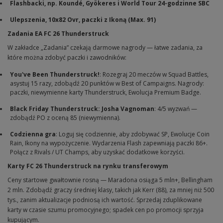
Flashbacki, np. Koundé, Gyökeres i World Tour 24-godzinne SBC
Ulepszenia, 10x82 Ovr, paczki z Ikoną (Max. 91)
Zadania EA FC 26 Thunderstruck
W zakładce „Zadania” czekają darmowe nagrody — łatwe zadania, za
które można zdobyć paczki i zawodników:
You've Been Thunderstruck!
: Rozegraj 20 meczów w Squad Battles,
asystuj 15 razy, zdobądź 20 punktów w Best of Campaigns. Nagrody:
paczki, niewymienne karty Thunderstruck, Ewolucja Premium Badge.
Black Friday Thunderstruck: Josha Vagnoman
: 4/5 wyzwań —
zdobądź PO z oceną 85 (niewymienna).
Codzienna gra
: Loguj się codziennie, aby zdobywać SP, Ewolucje Coin
Rain, Ikony na wypożyczenie. Wydarzenia Flash zapewniają paczki 86+.
Połącz z Rivals / UT Champs, aby uzyskać dodatkowe korzyści.
Karty FC 26 Thunderstruck na rynku transferowym
Ceny startowe gwałtownie rosną — Maradona osiąga 5 mln+, Bellingham
2 mln. Zdobądź graczy średniej klasy, takich jak Kerr (88), za mniej niż 500
tys., zanim aktualizacje podniosą ich wartość. Sprzedaj zduplikowane
karty w czasie szumu promocyjnego; spadek cen po promocji sprzyja
kupującym.