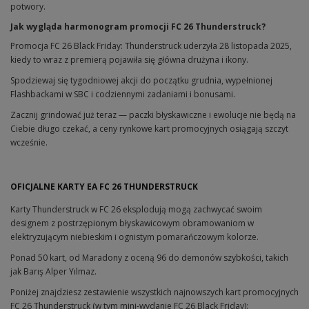
potwory.
Jak wygląda harmonogram promocji FC 26 Thunderstruck?
Promocja FC 26 Black Friday: Thunderstruck uderzyła 28 listopada 2025,
kiedy to wraz z premierą pojawiła się główna drużyna i ikony.
Spodziewaj się tygodniowej akcji do początku grudnia, wypełnionej
Flashbackami w SBC i codziennymi zadaniami i bonusami.
Zacznij grindować już teraz — paczki błyskawiczne i ewolucje nie będą na
Ciebie długo czekać, a ceny rynkowe kart promocyjnych osiągają szczyt
wcześnie.
OFICJALNE KARTY EA FC 26 THUNDERSTRUCK
Karty Thunderstruck w FC 26 eksplodują mogą zachwycać swoim
designem z postrzępionym błyskawicowym obramowaniom w
elektryzującym niebieskim i ognistym pomarańczowym kolorze.
Ponad 50 kart, od Maradony z oceną 96 do demonów szybkości, takich
jak Barış Alper Yılmaz.
Poniżej znajdziesz zestawienie wszystkich najnowszych kart promocyjnych
FC 26 Thunderstruck (w tym mini-wydanie FC 26 Black Friday):