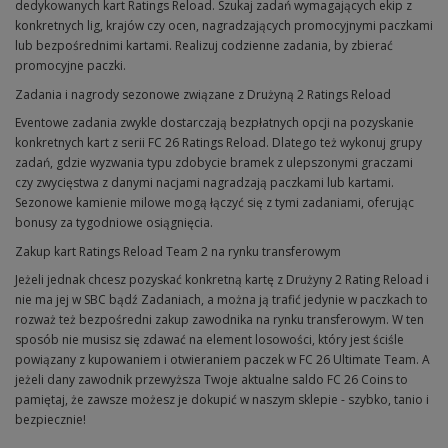
dedykowanych kart Ratings Reload. Szukaj zadań wymagających ekip z
konkretnych lig, krajów czy ocen, nagradzających promocyjnymi paczkami
lub bezpośrednimi kartami. Realizuj codzienne zadania, by zbierać
promocyjne paczki.
Zadania i nagrody sezonowe związane z Drużyną 2 Ratings Reload
Eventowe zadania zwykle dostarczają bezpłatnych opcji na pozyskanie
konkretnych kart z serii FC 26 Ratings Reload. Dlatego też wykonuj grupy
zadań, gdzie wyzwania typu zdobycie bramek z ulepszonymi graczami
czy zwycięstwa z danymi nacjami nagradzają paczkami lub kartami.
Sezonowe kamienie milowe mogą łączyć się z tymi zadaniami, oferując
bonusy za tygodniowe osiągnięcia.
Zakup kart Ratings Reload Team 2 na rynku transferowym
Jeżeli jednak chcesz pozyskać konkretną kartę z Drużyny 2 Rating Reload i
nie ma jej w SBC bądź Zadaniach, a można ją trafić jedynie w paczkach to
rozważ też bezpośredni zakup zawodnika na rynku transferowym. W ten
sposób nie musisz się zdawać na element losowości, który jest ściśle
powiązany z kupowaniem i otwieraniem paczek w FC 26 Ultimate Team. A
jeżeli dany zawodnik przewyższa Twoje aktualne saldo FC 26 Coins to
pamiętaj, że zawsze możesz je dokupić w naszym sklepie - szybko, tanio i
bezpiecznie!