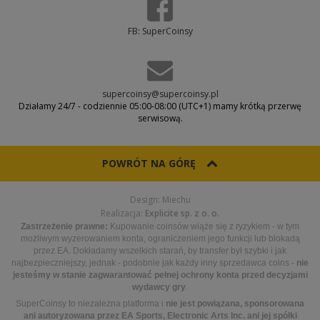
FB: SuperCoinsy
supercoinsy@supercoinsy.pl
Działamy 24/7 - codziennie 05:00-08:00 (UTC+1) mamy krótką przerwę
serwisową.
POWRÓT NA GÓRĘ
Design: Miechu
Realizacja:
Explicite sp. z o. o.
Zastrzeżenie prawne:
Kupowanie coinsów wiąże się z ryzykiem - w tym
możliwym wyzerowaniem konta, ograniczeniem jego funkcji lub blokadą
przez EA. Dokładamy wszelkich starań, by transfer był szybki i jak
najbezpieczniejszy, jednak - podobnie jak każdy inny sprzedawca coins -
nie
jesteśmy w stanie zagwarantować pełnej ochrony konta przed decyzjami
wydawcy gry
.
SuperCoinsy to niezależna platforma i
nie jest powiązana, sponsorowana
ani autoryzowana przez EA Sports, Electronic Arts Inc. ani jej spółki