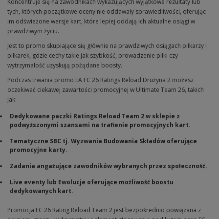
Koncentruje się na zawodnikach wykazujących wyjątkowe rezultaty lub
tych, których początkowe oceny nie oddawały sprawiedliwości, oferując
im odświeżone wersje kart, które lepiej oddają ich aktualne osiągi w
prawdziwym życiu.
Jest to promo skupiające się głównie na prawdziwych osiągach piłkarzy i
piłkarek, gdzie cechy takie jak szybkość, prowadzenie piłki czy
wytrzymałość uzyskują pożądane boosty.
Podczas trwania promo EA FC 26 Ratings Reload Drużyna 2 możesz
oczekiwać ciekawej zawartości promocyjnej w Ultimate Team 26, takich
jak:
Dedykowane paczki Ratings Reload Team 2 w sklepie z
podwyższonymi szansami na trafienie promocyjnych kart.
Tematyczne SBC tj. Wyzwania Budowania Składów oferujące
promocyjne karty.
Zadania angażujące zawodników wybranych przez społeczność.
Live eventy lub Ewolucje oferujące możliwość boostu
dedykowanych kart.
Promocja FC 26 Rating Reload Team 2 jest bezpośrednio powiązana z