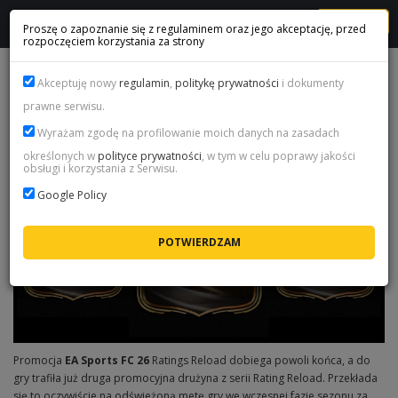
MENU
Proszę o zapoznanie się z regulaminem oraz jego akceptację, przed
rozpoczęciem korzystania za strony
KOMPLETNY PORADNIK O FC 26 RATINGS RELOAD - DRUŻYNA
Akceptuję nowy
regulamin
,
politykę prywatności
i dokumenty
2
prawne serwisu.
Wyrażam zgodę na profilowanie moich danych na zasadach
określonych w
polityce prywatności
, w tym w celu poprawy jakości
obsługi i korzystania z Serwisu.
Google Policy
Promocja
EA Sports FC 26
Ratings Reload dobiega powoli końca, a do
gry trafiła już druga promocyjna drużyna z serii Rating Reload. Przekłada
się to oczywiście na odświeżoną metę gry we wczesnej fazie sezonu za