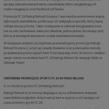
sprawą zaktualizowanych karty zawodników, które uwzględniają ich
realne osiągnięcia oraz feedback od fanów.
Promocja FC 26 Rating Reload Drużyna 2 wprowadza wzmocnione edycje
wybranych zawodników, podnosząc ich statystyki w sposób, który lepiej
oddaje bieżącą formę. Takie rozwiązanie w zakresie korygowania ocen
ma na celu zachowanie świeżości składów, jednocześnie doceniając tych,
którzy w bazowych wariantach zostali niedowartościowani.
W niniejszym artykule szczegółowo przeanalizujemy promocję Ratings
Reload Drużyna 2, w tym jej zasady działania oraz potencjalne metody
pozyskiwania promocyjnych kart. Przeczytaj więc treść do końca i zwiększ
swoje szanse na dodanie kart FC 26 Ratings Reload do swojego klubu w
Ultimate Team!
OMÓWIENIE PROMOCJI EA SPORTS FC 26 RATINGS RELOAD
O co chodzi w promo FC 26 Ratings Reload?
Ratings Reload to promocja skupiająca się na odświeżeniu statystyk
zawodników względem złotych wersji kart w oparciu o ich występy od
czasu premiery gry EA FC 26.