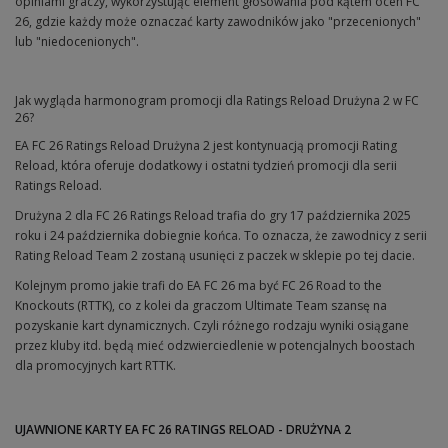
opiniami graczy, wykorzystując element głosowania pod kątem ocen FC
26, gdzie każdy może oznaczać karty zawodników jako "przecenionych"
lub "niedocenionych".
Jak wygląda harmonogram promocji dla Ratings Reload Drużyna 2 w FC
26?
EA FC 26 Ratings Reload Drużyna 2 jest kontynuacją promocji Rating
Reload, która oferuje dodatkowy i ostatni tydzień promocji dla serii
Ratings Reload.
Drużyna 2 dla FC 26 Ratings Reload trafia do gry 17 października 2025
roku i 24 października dobiegnie końca. To oznacza, że zawodnicy z serii
Rating Reload Team 2 zostaną usunięci z paczek w sklepie po tej dacie.
Kolejnym promo jakie trafi do EA FC 26 ma być FC 26 Road to the
Knockouts (RTTK), co z kolei da graczom Ultimate Team szansę na
pozyskanie kart dynamicznych. Czyli różnego rodzaju wyniki osiągane
przez kluby itd. będą mieć odzwierciedlenie w potencjalnych boostach
dla promocyjnych kart RTTK.
UJAWNIONE KARTY EA FC 26 RATINGS RELOAD - DRUŻYNA 2