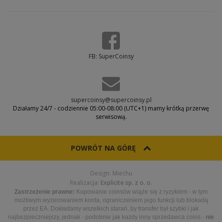
FB: SuperCoinsy
supercoinsy@supercoinsy.pl
Działamy 24/7 - codziennie 05:00-08:00 (UTC+1) mamy krótką przerwę
serwisową.
POWRÓT NA GÓRĘ
Design: Miechu
Realizacja:
Explicite sp. z o. o.
Zastrzeżenie prawne:
Kupowanie coinsów wiąże się z ryzykiem - w tym
możliwym wyzerowaniem konta, ograniczeniem jego funkcji lub blokadą
przez EA. Dokładamy wszelkich starań, by transfer był szybki i jak
najbezpieczniejszy, jednak - podobnie jak każdy inny sprzedawca coins -
nie