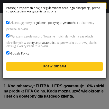
MENU
Proszę o zapoznanie się z regulaminem oraz jego akceptację, przed
rozpoczęciem korzystania za strony
PROMOCJA FUT BALLERS - FUT 23
Akceptuję nowy
regulamin
,
politykę prywatności
i dokumenty
prawne serwisu.
Wyrażam zgodę na profilowanie moich danych na zasadach
określonych w
polityce prywatności
, w tym w celu poprawy jakości
obsługi i korzystania z Serwisu.
Google Policy
Promocja "FUT BALLERS" jest aktywna od
17:00 17.03.2023 do 17:00 24.03.2023 i
składa się z 2 elementów:
1. Kod rabatowy: FUTBALLERS gwarantuje 10% zniżki
na produkt FIFA Coins. Kodu można użyć wielokrotnie
i jest on dostępny dla każdego klienta.