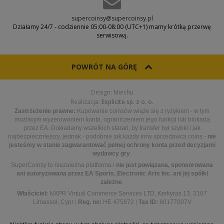
supercoinsy@supercoinsy.pl
Działamy 24/7 - codziennie 05:00-08:00 (UTC+1) mamy krótką przerwę
serwisową.
POWRÓT NA GÓRĘ
Design: Miechu
Realizacja:
Explicite sp. z o. o.
Zastrzeżenie prawne:
Kupowanie coinsów wiąże się z ryzykiem - w tym
możliwym wyzerowaniem konta, ograniczeniem jego funkcji lub blokadą
przez EA. Dokładamy wszelkich starań, by transfer był szybki i jak
najbezpieczniejszy, jednak - podobnie jak każdy inny sprzedawca coins -
nie
jesteśmy w stanie zagwarantować pełnej ochrony konta przed decyzjami
wydawcy gry
.
SuperCoinsy to niezależna platforma i
nie jest powiązana, sponsorowana
ani autoryzowana przez EA Sports, Electronic Arts Inc. ani jej spółki
zależne
.
Właściciel:
NXPR Virtual Commerce Services LTD, Kerkyras 13, 3107
Limassol, Cypr
|
Reg. no:
HE 475872
|
Tax ID:
60177007V