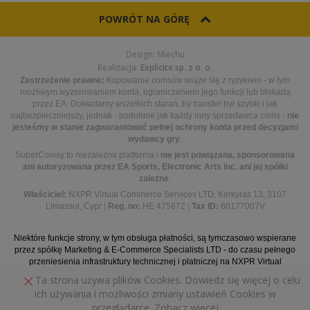
POWRÓT NA GÓRĘ
Design: Miechu
Realizacja:
Explicite sp. z o. o.
Zastrzeżenie prawne:
Kupowanie coinsów wiąże się z ryzykiem - w tym
możliwym wyzerowaniem konta, ograniczeniem jego funkcji lub blokadą
przez EA. Dokładamy wszelkich starań, by transfer był szybki i jak
najbezpieczniejszy, jednak - podobnie jak każdy inny sprzedawca coins -
nie
jesteśmy w stanie zagwarantować pełnej ochrony konta przed decyzjami
wydawcy gry
.
SuperCoinsy to niezależna platforma i
nie jest powiązana, sponsorowana
ani autoryzowana przez EA Sports, Electronic Arts Inc. ani jej spółki
zależne
.
Właściciel:
NXPR Virtual Commerce Services LTD, Kerkyras 13, 3107
Limassol, Cypr
|
Reg. no:
HE 475872
|
Tax ID:
60177007V
Niektóre funkcje strony, w tym obsługa płatności, są tymczasowo wspierane
przez spółkę Marketing & E-Commerce Specialists LTD - do czasu pełnego
przeniesienia infrastruktury technicznej i płatniczej na NXPR Virtual
Commerce Services LTD.
Ta strona używa plików Cookies. Dowiedz się więcej o celu
ich używania i możliwości zmiany ustawień Cookies w
przeglądarce.
Zobacz więcej