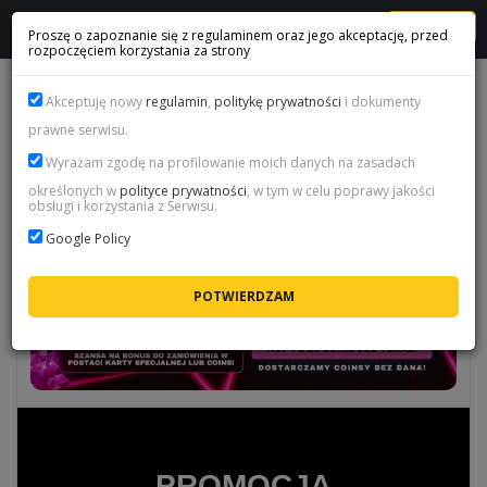
MENU
Proszę o zapoznanie się z regulaminem oraz jego akceptację, przed
rozpoczęciem korzystania za strony
PROMOCJA PRIME HEROES - FC 26
Akceptuję nowy
regulamin
,
politykę prywatności
i dokumenty
prawne serwisu.
Wyrażam zgodę na profilowanie moich danych na zasadach
określonych w
polityce prywatności
, w tym w celu poprawy jakości
obsługi i korzystania z Serwisu.
Google Policy
PROMOCJA