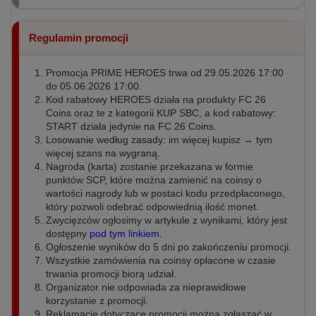
Regulamin promocji
Promocja PRIME HEROES trwa od 29.05.2026 17:00
do 05.06.2026 17:00.
Kod rabatowy HEROES działa na produkty FC 26
Coins oraz te z kategorii KUP SBC, a kod rabatowy:
START działa jedynie na FC 26 Coins.
Losowanie według zasady: im więcej kupisz → tym
więcej szans na wygraną.
Nagroda (karta) zostanie przekazana w formie
punktów SCP, które można zamienić na coinsy o
wartości nagrody lub w postaci kodu przedpłaconego,
który pozwoli odebrać odpowiednią ilość monet.
Zwycięzców ogłosimy w artykule z wynikami, który jest
dostępny
pod tym linkiem.
Ogłoszenie wyników do 5 dni po zakończeniu promocji.
Wszystkie zamówienia na coinsy opłacone w czasie
trwania promocji biorą udział.
Organizator nie odpowiada za nieprawidłowe
korzystanie z promocji.
Reklamacje dotyczące promocji można zgłaszać w