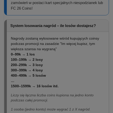
zamówień w postaci kart specjalnych niespodzianek lub
FC 26 Coins!
System losowania nagród – ile losów dostajesz?
Nagrody zostaną wylosowane wśród kupujących coinsy
podczas promocji na zasadzie "Im więcej kupisz, tym
większa szansa na wygraną"
0–99k → 1 los
100–199k → 2 losy
200–299k → 3 losy
300–399k → 4 losy
400–499k → 5 losów
…
1500–1599k → 16 losów itd.
Liczy się łączna liczba coins kupiona na jedno konto
podczas całej promocji.
1 osoba (jedno konto) może wygrać 1 z X nagród.