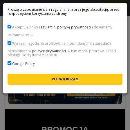
MENU
Proszę o zapoznanie się z regulaminem oraz jego akceptację, przed
rozpoczęciem korzystania za strony
PROMOCJA TEAM OF THE SEASON (TOTS TYDZIEŃ 4) - FC 26
Akceptuję nowy
regulamin
,
politykę prywatności
i dokumenty
prawne serwisu.
Wyrażam zgodę na profilowanie moich danych na zasadach
określonych w
polityce prywatności
, w tym w celu poprawy jakości
obsługi i korzystania z Serwisu.
Google Policy
PROMOCJA