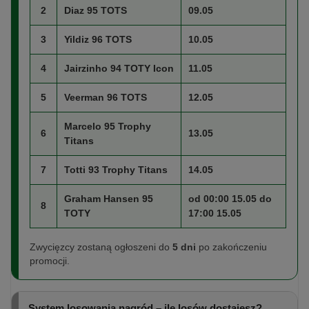
2
Diaz 95 TOTS
09.05
3
Yildiz 96 TOTS
10.05
4
Jairzinho 94 TOTY Icon
11.05
5
Veerman 96 TOTS
12.05
Marcelo 95 Trophy
6
13.05
Titans
7
Totti 93 Trophy Titans
14.05
Graham Hansen 95
od 00:00 15.05 do
8
TOTY
17:00 15.05
Zwycięzcy zostaną ogłoszeni do
5 dni
po zakończeniu
promocji.
System losowania nagród – ile losów dostajesz?