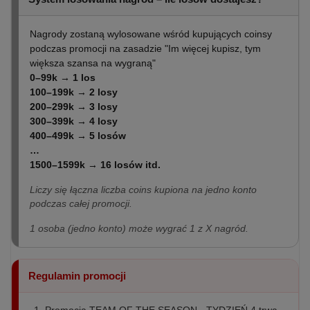
Nagrody zostaną wylosowane wśród kupujących coinsy
podczas promocji na zasadzie "Im więcej kupisz, tym
większa szansa na wygraną"
0–99k → 1 los
100–199k → 2 losy
200–299k → 3 losy
300–399k → 4 losy
400–499k → 5 losów
…
1500–1599k → 16 losów itd.
Liczy się łączna liczba coins kupiona na jedno konto
podczas całej promocji.
1 osoba (jedno konto) może wygrać 1 z X nagród.
Regulamin promocji