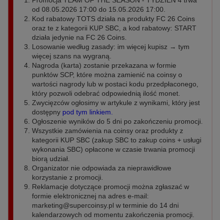
Promocja TEAM OF THE SEASON - TYDZIEŃ 4 trwa
od 08.05.2026 17:00 do 15.05.2026 17:00.
Kod rabatowy TOTS działa na produkty FC 26 Coins
oraz te z kategorii KUP SBC, a kod rabatowy: START
działa jedynie na FC 26 Coins.
Losowanie według zasady: im więcej kupisz → tym
więcej szans na wygraną.
Nagroda (karta) zostanie przekazana w formie
punktów SCP, które można zamienić na coinsy o
wartości nagrody lub w postaci kodu przedpłaconego,
który pozwoli odebrać odpowiednią ilość monet.
Zwycięzców ogłosimy w artykule z wynikami, który jest
dostępny
pod tym linkiem.
Ogłoszenie wyników do 5 dni po zakończeniu promocji.
Wszystkie zamówienia na coinsy oraz produkty z
kategorii KUP SBC (zakup SBC to zakup coins + usługi
wykonania SBC) opłacone w czasie trwania promocji
biorą udział.
Organizator nie odpowiada za nieprawidłowe
korzystanie z promocji.
Reklamacje dotyczące promocji można zgłaszać w
formie elektronicznej na adres e-mail:
marketing@supercoinsy.pl
w terminie do 14 dni
kalendarzowych od momentu zakończenia promocji.