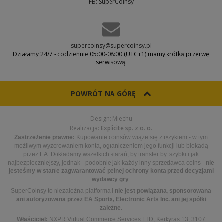
FB: SuperCoinsy
supercoinsy@supercoinsy.pl
Działamy 24/7 - codziennie 05:00-08:00 (UTC+1) mamy krótką przerwę
serwisową.
POWRÓT NA GÓRĘ
Design: Miechu
Realizacja:
Explicite sp. z o. o.
Zastrzeżenie prawne:
Kupowanie coinsów wiąże się z ryzykiem - w tym
możliwym wyzerowaniem konta, ograniczeniem jego funkcji lub blokadą
przez EA. Dokładamy wszelkich starań, by transfer był szybki i jak
najbezpieczniejszy, jednak - podobnie jak każdy inny sprzedawca coins -
nie
jesteśmy w stanie zagwarantować pełnej ochrony konta przed decyzjami
wydawcy gry
.
SuperCoinsy to niezależna platforma i
nie jest powiązana, sponsorowana
ani autoryzowana przez EA Sports, Electronic Arts Inc. ani jej spółki
zależne
.
Właściciel:
NXPR Virtual Commerce Services LTD, Kerkyras 13, 3107