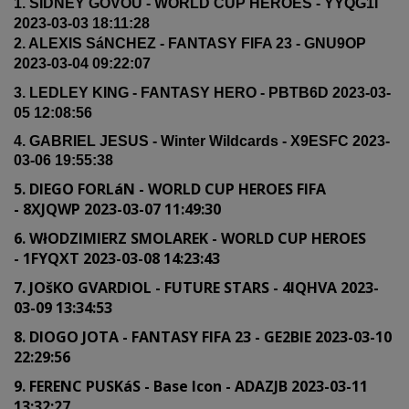
1. SIDNEY GOVOU - WORLD CUP HEROES - YYQG1I
2023-03-03 18:11:28
2. ALEXIS SáNCHEZ - FANTASY FIFA 23 - GNU9OP
2023-03-04 09:22:07
3.
LEDLEY KING - FANTASY HERO -
PBTB6D 2023-03-
05 12:08:56
4. GABRIEL JESUS - Winter Wildcards - X9ESFC 2023-
03-06 19:55:38
5. DIEGO FORLáN - WORLD CUP HEROES FIFA
- 8XJQWP 2023-03-07 11:49:30
6. WłODZIMIERZ SMOLAREK - WORLD CUP HEROES
- 1FYQXT 2023-03-08 14:23:43
7.
JOšKO GVARDIOL - FUTURE STARS - 4IQHVA 2023-
03-09 13:34:53
8. DIOGO JOTA - FANTASY FIFA 23 - GE2BIE 2023-03-10
22:29:56
9. FERENC PUSKáS - Base Icon - ADAZJB 2023-03-11
13:32:27