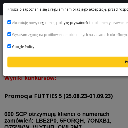
Proszę o zapoznanie się z regulaminem oraz jego akceptację, przed rozpo
Akceptuję nowy
regulamin
,
politykę prywatności
i dokumenty prawne se
WYNIKI KONKURSÓW - FUT 23
Wyrażam zgodę na profilowanie moich danych na zasadach określony
Numery (ID) swoich zamówień można
znaleźć w mailach dotyczących zamówień
Google Policy
lub na stronie
LINK
(tylko dla
zalogowanych użytkowników)
-----------------------------------------------------------
Wyniki konkursów:
Promocja FUTTIES 5 (25.08.23-01.09.23)
600 SCP otrzymują klienci o numerach
zamówień: LBE2P0, 5FORQH, 7ONXB1,
O75MKW, VLYTHB, CWL2M7