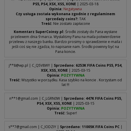
PS5, PS4, XSX, XSS, XONE
| 2025-03-18
Opinia:
Negatywna
Czy usługa została wykonana zgodnie z regulaminem
sprzedaży coins?:
TAK
Treść:
Nie zostało zapłacone
Komentarz SuperCoinsy.pl:
Środki zostały do Pana wysłane
przelewem dnia 9 marca. Wysłaliśmy Panu na maila potwierdzenie
przelewu z naszego banku. Bardzo prosimy o sprawdzenie e-maila i
jeśli coś się nie zgadza, to napisanie nam. Środki powinny być na
Pana koncie.
j**
8@wp.pl
| C_Q5V8WY |
Sprzedano: 6253K FIFA Coins PS5, PS4,
XSX, XSS, XONE
| 2025-03-15
Opinia:
POZYTYWNA
Treść:
Wszystko w porządku. Kasa szybko na koncie . Korzystam od
lat !!!
n**
1@gmail.com
| C_LGRN0W |
Sprzedano: 447K FIFA Coins PS5,
PS4, XSX, XSS, XONE
| 2025-03-15
Opinia:
POZYTYWNA
Treść:
Super!
s**
7@gmail.com
| C_IODZIY |
Sprzedano: 11005K FIFA Coins PC
|