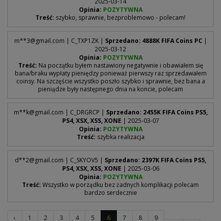
2025-03-14
Opinia:
POZYTYWNA
Treść:
szybko, sprawnie, bezproblemowo - polecam!
m**
3@gmail.com
| C_TXP1ZK |
Sprzedano: 4888K FIFA Coins PC
|
2025-03-12
Opinia:
POZYTYWNA
Treść:
Na początku byłem nastawiony negatywnie i obawiałem się
bana/braku wypłaty pieniędzy ponieważ pierwszy raz sprzedawałem
coinsy. Na szczęście wszystko poszło szybko i sprawnie, bez bana a
pieniądze były następnego dnia na koncie, polecam
m**
k@gmail.com
| C_DRGRCP |
Sprzedano: 2455K FIFA Coins PS5,
PS4, XSX, XSS, XONE
| 2025-03-07
Opinia:
POZYTYWNA
Treść:
szybka realizacja
d**
2@gmail.com
| C_SKYOV5 |
Sprzedano: 2397K FIFA Coins PS5,
PS4, XSX, XSS, XONE
| 2025-03-06
Opinia:
POZYTYWNA
Treść:
Wszystko w porządku bez żadnych komplikacji polecam
bardzo serdecznie
‹
1
2
3
4
5
6
7
8
9