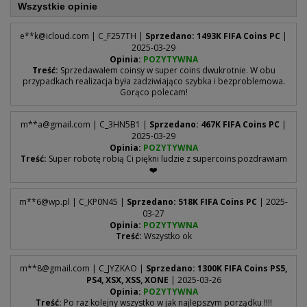
Wszystkie opinie
e**
k@icloud.com
| C_F257TH |
Sprzedano: 1493K FIFA Coins PC
|
2025-03-29
Opinia:
POZYTYWNA
Treść:
Sprzedawałem coinsy w super coins dwukrotnie. W obu
przypadkach realizacja była zadziwiająco szybka i bezproblemowa.
Gorąco polecam!
m**
a@gmail.com
| C_3HN5B1 |
Sprzedano: 467K FIFA Coins PC
|
2025-03-29
Opinia:
POZYTYWNA
Treść:
Super robotę robią Ci piękni ludzie z supercoins pozdrawiam
❤️
m**
6@wp.pl
| C_KP0N45 |
Sprzedano: 518K FIFA Coins PC
| 2025-
03-27
Opinia:
POZYTYWNA
Treść:
Wszystko ok
m**
8@gmail.com
| C_JYZKAO |
Sprzedano: 1300K FIFA Coins PS5,
PS4, XSX, XSS, XONE
| 2025-03-26
Opinia:
POZYTYWNA
Treść:
Po raz kolejny wszystko w jak najlepszym porządku !!!!