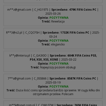
m**
z@gmail.com
| C_HG1975 |
Sprzedano: 479K FIFA Coins PC
|
2025-03-26
Opinia:
POZYTYWNA
Treść:
Rewelacja
R**
3@o2.pl
| C_CQCFSH |
Sprzedano: 1732K FIFA Coins PC
| 2025-
03-24
Opinia:
POZYTYWNA
Treść:
elegancko
k**
y@interia.pl
| C_GA3I0O |
Sprzedano: 604K FIFA Coins PS5,
PS4, XSX, XSS, XONE
| 2025-03-22
Opinia:
POZYTYWNA
Treść:
Najwyższy poziom obsługi
7**
s@gmail.com
| C_0SS866 |
Sprzedano: 8587K FIFA Coins PC
|
2025-03-19
Opinia:
POZYTYWNA
Treść:
Duża ilość coins sprzedana bardzo sprawnie. W ciągu kilku dni
otrzymałem przelew. Polecam
m**
k@onet.com.pl
| C_OWL07W |
Sprzedano: 765K FIFA Coins