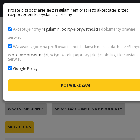
ME
Proszę o zapoznanie się z regulaminem oraz jego akceptację, przed
rozpoczęciem korzystania za strony
FIFA COINS OPINIE KLIENTÓW
Akceptuję nowy
regulamin
,
politykę prywatności
i dokumenty prawne
serwisu.
Wyrażam zgodę na profilowanie moich danych na zasadach określonyc
Prawdziwe opinie - tylko po zakupie
w
polityce prywatności
, w tym w celu poprawy jakości obsługi i korzystania
Serwisu.
Każdą opinię na tej stronie wystawił klient po
zrealizowanym zamówieniu - przez jednorazowy link, który
Google Policy
wysyłamy mailem po zakupie. Nie da się tu dodać oceny z
zewnątrz, dlatego poniżej czytasz prawdziwe
doświadczenia z naszym sklepem, a nie marketing.
WSZYSTKIE OPINIE
SPRZEDAŻ COINS I INNE PRODUKTY
SKUP COINS