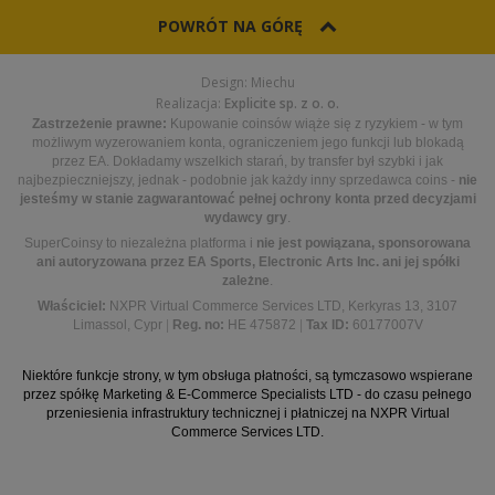
POWRÓT NA GÓRĘ
Design: Miechu
Realizacja:
Explicite sp. z o. o.
Zastrzeżenie prawne:
Kupowanie coinsów wiąże się z ryzykiem - w tym
możliwym wyzerowaniem konta, ograniczeniem jego funkcji lub blokadą
przez EA. Dokładamy wszelkich starań, by transfer był szybki i jak
najbezpieczniejszy, jednak - podobnie jak każdy inny sprzedawca coins -
nie
jesteśmy w stanie zagwarantować pełnej ochrony konta przed decyzjami
wydawcy gry
.
SuperCoinsy to niezależna platforma i
nie jest powiązana, sponsorowana
ani autoryzowana przez EA Sports, Electronic Arts Inc. ani jej spółki
zależne
.
Właściciel:
NXPR Virtual Commerce Services LTD, Kerkyras 13, 3107
Limassol, Cypr
|
Reg. no:
HE 475872
|
Tax ID:
60177007V
Niektóre funkcje strony, w tym obsługa płatności, są tymczasowo wspierane
przez spółkę Marketing & E-Commerce Specialists LTD - do czasu pełnego
przeniesienia infrastruktury technicznej i płatniczej na NXPR Virtual
Commerce Services LTD.