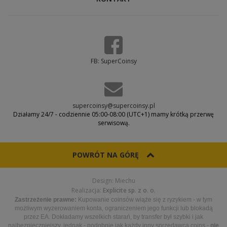
FB: SuperCoinsy
supercoinsy@supercoinsy.pl
Działamy 24/7 - codziennie 05:00-08:00 (UTC+1) mamy krótką przerwę
serwisową.
POWRÓT NA GÓRĘ
Design: Miechu
Realizacja:
Explicite sp. z o. o.
Zastrzeżenie prawne:
Kupowanie coinsów wiąże się z ryzykiem - w tym
możliwym wyzerowaniem konta, ograniczeniem jego funkcji lub blokadą
przez EA. Dokładamy wszelkich starań, by transfer był szybki i jak
najbezpieczniejszy, jednak - podobnie jak każdy inny sprzedawca coins -
nie