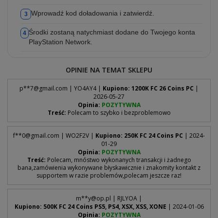
Wprowadź kod doładowania i zatwierdź.
3
Środki zostaną natychmiast dodane do Twojego konta
4
PlayStation Network.
OPINIE NA TEMAT SKLEPU
p**
7@gmail.com
| YO4AY4 |
Kupiono: 1200K FC 26 Coins PC
|
2026-05-27
Opinia:
POZYTYWNA
Treść:
Polecam to szybko i bezproblemowo
f**
0@gmail.com
| WO2F2V |
Kupiono: 250K FC 24 Coins PC
| 2024-
01-29
Opinia:
POZYTYWNA
Treść:
Polecam, mnóstwo wykonanych transakcji i żadnego
bana,zamówienia wykonywane błyskawicznie i znakomity kontakt z
supportem w razie problemów,polecam jeszcze raz!
m**
y@op.pl
| RJLYOA |
Kupiono: 500K FC 24 Coins PS5, PS4, XSX, XSS, XONE
| 2024-01-06
Opinia:
POZYTYWNA