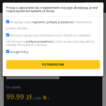
MENU
Proszę o zapoznanie się z regulaminem oraz jego akceptację, przed
rozpoczęciem korzystania za strony
PLAYSTATION NETWORK - DOŁADOWANIE 100 PLN (ZŁ)
Akceptuję nowy
regulamin
,
politykę prywatności
i dokumenty
prawne serwisu.
Nazwa produktu:
PlayStation Network - doładowanie 100 PLN (zł)
Wyrażam zgodę na profilowanie moich danych na zasadach
Cena:
99.99
zł / szt.
określonych w
polityce prywatności
, w tym w celu poprawy jakości
obsługi i korzystania z Serwisu.
Dostępność:
Dostępny
Google Policy
Maksymalny czas dostawy:
2 minuty (dostawa automatyczna)
Wybierz ilość
Do zapłaty
99.99
zł
(
2000
)