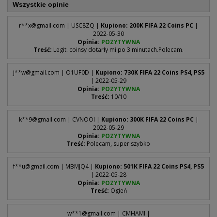
Wszystkie opinie
r**
x@gmail.com
| USC8ZQ |
Kupiono: 200K FIFA 22 Coins PC
|
2022-05-30
Opinia:
POZYTYWNA
Treść:
Legit. coinsy dotarły mi po 3 minutach.Polecam.
j**
w@gmail.com
| O1UF0D |
Kupiono: 730K FIFA 22 Coins PS4, PS5
| 2022-05-29
Opinia:
POZYTYWNA
Treść:
10/10
k**
9@gmail.com
| CVNOOI |
Kupiono: 300K FIFA 22 Coins PC
|
2022-05-29
Opinia:
POZYTYWNA
Treść:
Polecam, super szybko
f**
u@gmail.com
| MBMJQ4 |
Kupiono: 501K FIFA 22 Coins PS4, PS5
| 2022-05-28
Opinia:
POZYTYWNA
Treść:
Ogień
w**
1@gmail.com
| CMHAMI |