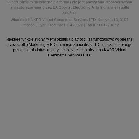
SuperCoinsy to niezależna platforma i
nie jest powiązana, sponsorowana
ani autoryzowana przez EA Sports, Electronic Arts Inc. ani jej spółki
zależne
.
Właściciel:
NXPR Virtual Commerce Services LTD, Kerkyras 13, 3107
Limassol, Cypr
|
Reg. no:
HE 475872
|
Tax ID:
60177007V
Niektóre funkcje strony, w tym obsługa płatności, są tymczasowo wspierane
przez spółkę Marketing & E-Commerce Specialists LTD - do czasu pełnego
przeniesienia infrastruktury technicznej i płatniczej na NXPR Virtual
Commerce Services LTD.