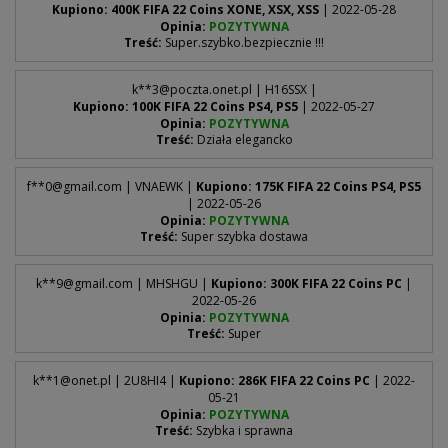
Kupiono: 400K FIFA 22 Coins XONE, XSX, XSS
| 2022-05-28
Opinia:
POZYTYWNA
Treść:
Super.szybko.bezpiecznie !!!
k**
3@poczta.onet.pl
| H16SSX |
Kupiono: 100K FIFA 22 Coins PS4, PS5
| 2022-05-27
Opinia:
POZYTYWNA
Treść:
Działa elegancko
f**
0@gmail.com
| VNAEWK |
Kupiono: 175K FIFA 22 Coins PS4, PS5
| 2022-05-26
Opinia:
POZYTYWNA
Treść:
Super szybka dostawa
k**
9@gmail.com
| MHSHGU |
Kupiono: 300K FIFA 22 Coins PC
|
2022-05-26
Opinia:
POZYTYWNA
Treść:
Super
k**
1@onet.pl
| 2U8HI4 |
Kupiono: 286K FIFA 22 Coins PC
| 2022-
05-21
Opinia:
POZYTYWNA
Treść:
Szybka i sprawna