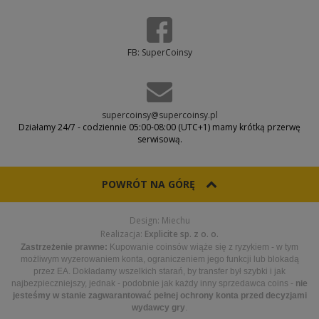
FB: SuperCoinsy
supercoinsy@supercoinsy.pl
Działamy 24/7 - codziennie 05:00-08:00 (UTC+1) mamy krótką przerwę
serwisową.
POWRÓT NA GÓRĘ
Design: Miechu
Realizacja:
Explicite sp. z o. o.
Zastrzeżenie prawne:
Kupowanie coinsów wiąże się z ryzykiem - w tym
możliwym wyzerowaniem konta, ograniczeniem jego funkcji lub blokadą
przez EA. Dokładamy wszelkich starań, by transfer był szybki i jak
najbezpieczniejszy, jednak - podobnie jak każdy inny sprzedawca coins -
nie
jesteśmy w stanie zagwarantować pełnej ochrony konta przed decyzjami
wydawcy gry
.