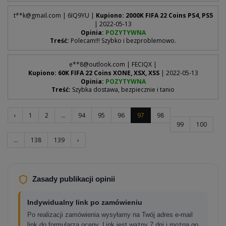
t**
k@gmail.com
| 6IQ9YU |
Kupiono: 2000K FIFA 22 Coins PS4, PS5
| 2022-05-13
Opinia:
POZYTYWNA
Treść:
Polecam!!! Szybko i bezproblemowo.
e**
8@outlook.com
| FECIQX |
Kupiono: 60K FIFA 22 Coins XONE, XSX, XSS
| 2022-05-13
Opinia:
POZYTYWNA
Treść:
Szybka dostawa, bezpiecznie i tanio
‹
1
2
...
94
95
96
97
98
99
100
...
138
139
›
Zasady publikacji opinii
Indywidualny link po zamówieniu
Po realizacji zamówienia wysyłamy na Twój adres e-mail
link do formularza oceny. Link jest ważny 7 dni i można go