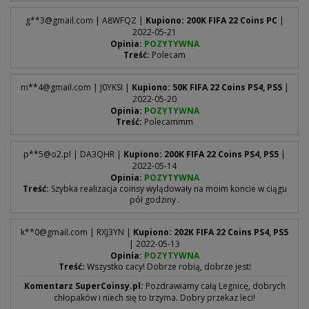
g**
3@gmail.com
| A8WFQZ |
Kupiono: 200K FIFA 22 Coins PC
|
2022-05-21
Opinia:
POZYTYWNA
Treść:
Polecam
m**
4@gmail.com
| J0YKSI |
Kupiono: 50K FIFA 22 Coins PS4, PS5
|
2022-05-20
Opinia:
POZYTYWNA
Treść:
Polecammm
p**
5@o2.pl
| DA3QHR |
Kupiono: 200K FIFA 22 Coins PS4, PS5
|
2022-05-14
Opinia:
POZYTYWNA
Treść:
Szybka realizacja coinsy wylądowały na moim koncie w ciągu
pół godziny .
k**
0@gmail.com
| RXJ3YN |
Kupiono: 202K FIFA 22 Coins PS4, PS5
| 2022-05-13
Opinia:
POZYTYWNA
Treść:
Wszystko cacy! Dobrze robią, dobrze jest!
Komentarz SuperCoinsy.pl:
Pozdrawiamy całą Legnicę, dobrych
chłopaków i niech się to trzyma. Dobry przekaz leci!