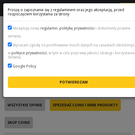
M
Proszę o zapoznanie się z regulaminem oraz jego akceptację, przed
rozpoczęciem korzystania za strony
FIFA COINS OPINIE KLIENTÓW
Akceptuję nowy
regulamin
,
politykę prywatności
i dokumenty prawne
serwisu.
Wyrażam zgodę na profilowanie moich danych na zasadach określonyc
Prawdziwe opinie - tylko po zakupie
w
polityce prywatności
, w tym w celu poprawy jakości obsługi i korzystania
Serwisu.
Każdą opinię na tej stronie wystawił klient po
zrealizowanym zamówieniu - przez jednorazowy link, który
Google Policy
wysyłamy mailem po zakupie. Nie da się tu dodać oceny z
zewnątrz, dlatego poniżej czytasz prawdziwe
doświadczenia z naszym sklepem, a nie marketing.
WSZYSTKIE OPINIE
SPRZEDAŻ COINS I INNE PRODUKTY
SKUP COINS