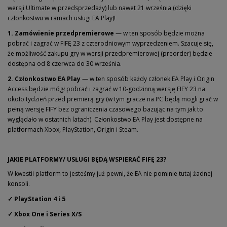
wersji Ultimate w przedsprzedaży) lub nawet 21 września (dzięki
członkostwu w ramach usługi EA Play)!
1. Zamówienie przedpremierowe
— w ten sposób będzie można
pobrać i zagrać w FIFĘ 23 z czterodniowym wyprzedzeniem. Szacuje się,
że możliwość zakupu gry w wersji przedpremierowej (preorder) będzie
dostępna od 8 czerwca do 30 września.
2. Członkostwo EA Play
— w ten sposób każdy członek EA Play i Origin
Access będzie mógł pobrać i zagrać w 10-godzinną wersję FIFY 23 na
około tydzień przed premierą gry (w tym gracze na PC będą mogli grać w
pełną wersję FIFY bez ograniczenia czasowego bazując na tym jak to
wyglądało w ostatnich latach). Członkostwo EA Play jest dostępne na
platformach Xbox, PlayStation, Origin i Steam.
JAKIE PLATFORMY/ USŁUGI BĘDĄ WSPIERAĆ FIFĘ 23?
W kwestii platform to jesteśmy już pewni, że EA nie pominie tutaj żadnej
konsoli.
✓ PlayStation 4 i 5
✓ Xbox One i Series X/S