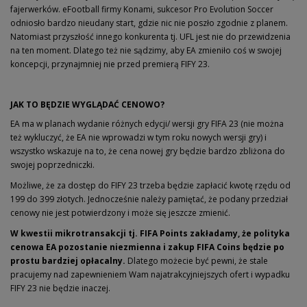
fajerwerków. eFootball firmy Konami, sukcesor Pro Evolution Soccer
odniosło bardzo nieudany start, gdzie nic nie poszło zgodnie z planem.
Natomiast przyszłość innego konkurenta tj. UFL jest nie do przewidzenia
na ten moment. Dlatego też nie sądzimy, aby EA zmieniło coś w swojej
koncepcji, przynajmniej nie przed premierą FIFY 23.
JAK TO BĘDZIE WYGLĄDAĆ CENOWO?
EA ma w planach wydanie różnych edycji/ wersji gry FIFA 23 (nie można
też wykluczyć, że EA nie wprowadzi w tym roku nowych wersji gry) i
wszystko wskazuje na to, że cena nowej gry będzie bardzo zbliżona do
swojej poprzedniczki.
Możliwe, że za dostęp do FIFY 23 trzeba będzie zapłacić kwotę rzędu od
199 do 399 złotych. Jednocześnie należy pamiętać, że podany przedział
cenowy nie jest potwierdzony i może się jeszcze zmienić.
W kwestii mikrotransakcji tj. FIFA Points zakładamy, że polityka
cenowa EA pozostanie niezmienna i zakup FIFA Coins
będzie po
prostu bardziej opłacalny.
Dlatego możecie być pewni, że stale
pracujemy nad zapewnieniem Wam najatrakcyjniejszych ofert i wypadku
FIFY 23 nie będzie inaczej.