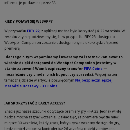
informacje podawane przez EA.
KIEDY POJAWI SIĘ WEBAPP?
W przypadku
FIFY 22
, z aplikacji można było korzystać już 22 września. W
związku z tym spodziewamy się, że w przypadku FIFY 23, dostęp do
WebApp i Companion zostanie udostępniony na około tydzień przed
premierą.
Dlaczego o tym wspominamy i uważamy za istotne? Ponieważ to
właśnie dzięki dostępowi do WebApp/ Companion jesteśmy w
stanie zapewnić Wam bezpieczny transfer
FIFA Coins
—
niezależnie czy chodzi o ich kupno, czy sprzedaż.
Więcej na ten
temat znajdziecie w artykule poświęconym
Najbezpieczniejszej
Metodzie Dostawy FUT Coins
.
JAK SKORZYSTAĆ Z EARLY ACCESS?
Znacie już nasze szacunki dotyczące premiery gry FIFA 23. Jednak w Fifę
będzie można zagrać wcześniej. Zakładając, że premiera będzie mieć
miejsce 30 września, każdy gracz, który uzyska wczesny dostęp do gry,
będzie mógł złapać za kontroler już 26 września (dzięki zamówieniu