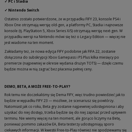
✓ PC i Stadia
✓ Nintendo Switch
Ostatnio zostało potwierdzone, że w przypadku FIFY 23, konsole PS4 i
Xbox One otrzymają wersję old-gen, a platformy PC, Stadia i najnowsze
konsole (tj. PlayStation 5, Xbox Series X/S) otrzymają wersję next-gen. W
przypadku wersji na Nintendo mówi się też o Legacy Edition — więcej nie
jest wiadome na ten moment.
Zakładamy też, że nowa edycja FIFY podobnie jak FIFA 22, zostanie
dołączona do subskrypcji Xbox Gamepass i PS Plus kilka miesięcy po
premierze (najpewniej w okresie wydania drużyn TOTS) — dzięki czemu
będzie można w nią zagrać bez płacenia pełnej ceny.
DEMO, BETA, A MOŻE FREE-TO-PLAY?
Rok temu nie doczekaliśmy się Dema FIFY, więc trudno powiedzieć jak to
będzie w wypadku FIFY 23 — możliwe, że scenariusz się powtórzy.
Natomiast jak co roku, Beta gry zostanie najpewniej udostępniona i aby
uzyskać do niej dostęp, trzeba będzie się do niej zapisać przed upływem
terminu. Nie wiemy więcej na ten moment, ale gorąco liczymy na Betę,
ponieważ pomimo zakazów EA, Beta testerzy udostępniają sporo
ciekawych informacji. W kwestii Free-to-Play również nie spodziewamy się