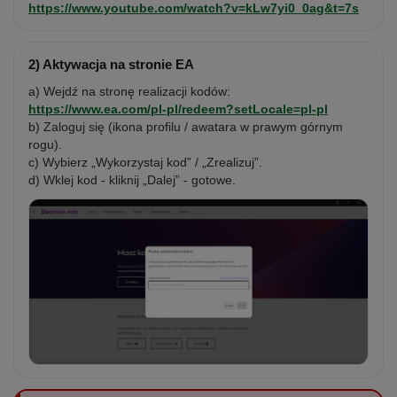
https://www.youtube.com/watch?v=kLw7yi0_0ag&t=7s
2) Aktywacja na stronie EA
a) Wejdź na stronę realizacji kodów:
https://www.ea.com/pl-pl/redeem?setLocale=pl-pl
b) Zaloguj się (ikona profilu / awatara w prawym górnym
rogu).
c) Wybierz „Wykorzystaj kod” / „Zrealizuj”.
d) Wklej kod - kliknij „Dalej” - gotowe.