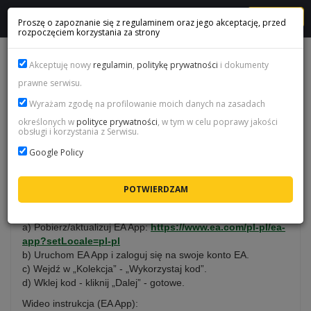
MENU
Proszę o zapoznanie się z regulaminem oraz jego akceptację, przed
rozpoczęciem korzystania za strony
JAK AKTYWOWAĆ FC POINTS NA PC?
Akceptuję nowy
regulamin
,
politykę prywatności
i dokumenty
prawne serwisu.
Jak aktywować FC Points na PC?
Wyrażam zgodę na profilowanie moich danych na zasadach
określonych w
polityce prywatności
, w tym w celu poprawy jakości
obsługi i korzystania z Serwisu.
Kod aktywujesz na koncie EA, na którym grasz w EA FC na
PC. Masz dwie opcje: EA App albo strona realizacji kodów
Google Policy
EA.
1) Aktywacja w EA App
a) Pobierz/aktualizuj EA App:
https://www.ea.com/pl-pl/ea-
app?setLocale=pl-pl
b) Uruchom EA App i zaloguj się na swoje konto EA.
c) Wejdź w „Kolekcja” - „Wykorzystaj kod”.
d) Wklej kod - kliknij „Dalej” - gotowe.
Wideo instrukcja (EA App):