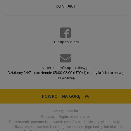
KONTAKT
FB: SuperCoinsy
supercoinsy@supercoinsy.pl
Działamy 24/7 - codziennie 05:00-08:00 (UTC+1) mamy krótką przerwę
serwisową.
POWRÓT NA GÓRĘ
Design: Miechu
Realizacja:
Explicite sp. z o. o.
Zastrzeżenie prawne:
Kupowanie coinsów wiąże się z ryzykiem - w tym
możliwym wyzerowaniem konta, ograniczeniem jego funkcji lub blokadą