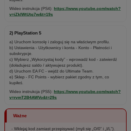
Wideo instrukcja (PS4):
https://www.youtube.com/watch?
v=iZklWtUtq7w&t=19s
2) PlayStation 5
a) Uruchom konsolę i zaloguj się na właściwym profilu.
b) Ustawienia - Użytkownicy i konta - Konto - Płatności i
subskrypcje.
c) Wybierz „Wykorzystaj kody” - wprowadź kod - zatwierdź
(doładujesz saldo / aktywujesz produkt).
d) Uruchom EA FC - wejdź do Ultimate Team.
e) Sklep - FC Points - wybierz pakiet zgodny z tym, co
kupiłeś.
Wideo instrukcja (PS5):
https://www.youtube.com/watch?
v=rvmT2B4AWVo&t=29s
Ważne
- Wklejaj kod zamiast przepisywać (myli się „O/0” i „l/L”).