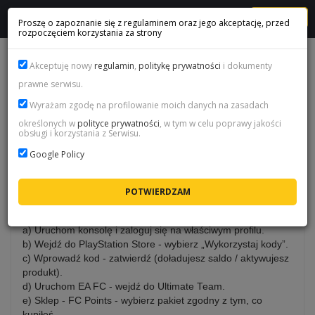
MENU
Proszę o zapoznanie się z regulaminem oraz jego akceptację, przed
rozpoczęciem korzystania za strony
JAK AKTYWOWAĆ FC POINTS NA PLAYSTATION?
Akceptuję nowy
regulamin
,
politykę prywatności
i dokumenty
prawne serwisu.
Jak aktywować FC Points na PlayStation?
Wyrażam zgodę na profilowanie moich danych na zasadach
określonych w
polityce prywatności
, w tym w celu poprawy jakości
obsługi i korzystania z Serwisu.
Kod aktywuj na konsoli PlayStation na tym samym profilu,
na którym grasz w EA FC. Następnie wejdź do Ultimate
Google Policy
Team i dokończ w Sklepie zakup FC Points.
1) PlayStation 4
a) Uruchom konsolę i zaloguj się na właściwym profilu.
b) Wejdź do PlayStation Store - wybierz „Wykorzystaj kody”.
c) Wprowadź kod - zatwierdź (doładujesz saldo / aktywujesz
produkt).
d) Uruchom EA FC - wejdź do Ultimate Team.
e) Sklep - FC Points - wybierz pakiet zgodny z tym, co
kupiłeś.