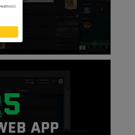
ywatności
,