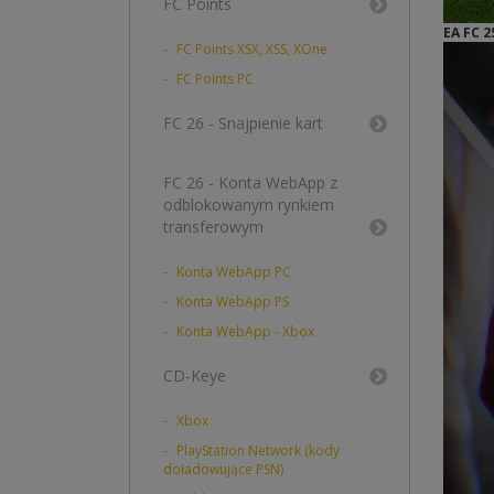
FC Points
EA FC 2
FC Points XSX, XSS, XOne
FC Points PC
FC 26 - Snajpienie kart
FC 26 - Konta WebApp z
odblokowanym rynkiem
transferowym
Konta WebApp PC
Konta WebApp PS
Konta WebApp - Xbox
CD-Keye
Xbox
PlayStation Network (kody
doładowujące PSN)