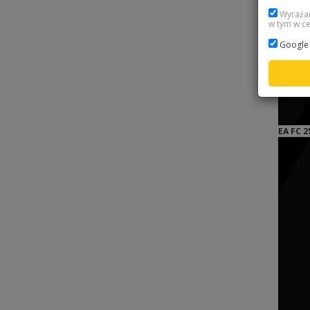
Wyrażam
w tym w ce
Google 
EA FC 2