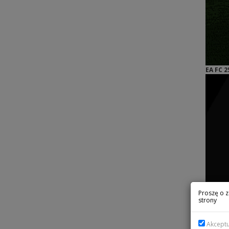
EA FC 
Proszę o z
strony
Akcept