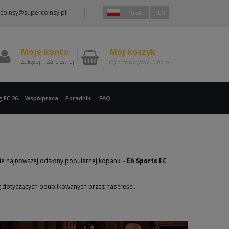
coinsy@supercoinsy.pl
Polska
PLN
Moje konto
Mój koszyk
Zaloguj
|
Zarejestruj
(0)
produkt(ów) -
0.00
zł
g FC 26
Współpraca
Poradniki
FAQ
nie najnowszej odsłony popularnej kopanki -
EA Sports FC
g dotyczących opublikowanych przez nas treści.