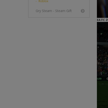
Roblox
Gry Steam - Steam Gift
EA FC 