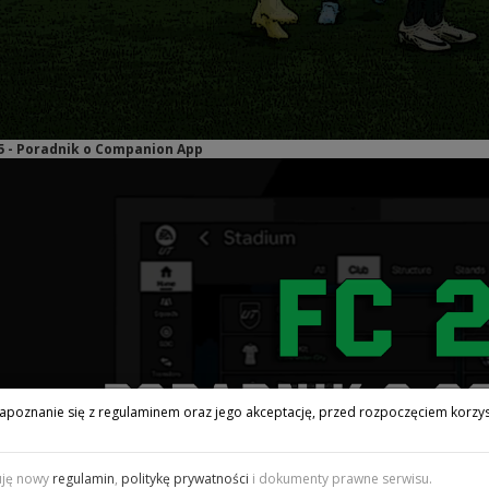
25 - Poradnik o Companion App
apoznanie się z regulaminem oraz jego akceptację, przed rozpoczęciem korzys
uję nowy
regulamin
,
politykę prywatności
i dokumenty prawne serwisu.