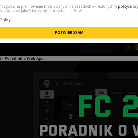
 zgodę na profilowanie moich danych na zasadach określonych w
polityce pr
lu poprawy jakości obsługi i korzystania z Serwisu.
Policy
5 - Poradnik o Web App