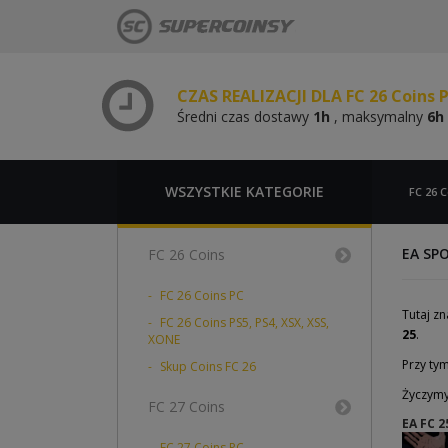
Średni czas dostawy
1h
, maksymalny
6h
CZAS REALIZACJI DLA FC 26 Coins 
Średni czas dostawy
1h
, maksymalny
6h
CZAS REALIZACJI DLA FC 26 Coins 
Średni czas dostawy
1h
, maksymalny
6h
WSZYSTKIE KATEGORIE
FC 26 C
EA SPO
FC 26 Coins
FC 26 Coins PC
Tutaj z
FC 26 Coins PS5, PS4, XSX, XSS,
25
.
XONE
Przy ty
Skup Coins FC 26
Życzymy 
FC 27 Coins
EA FC 
FC 27 Coins PC