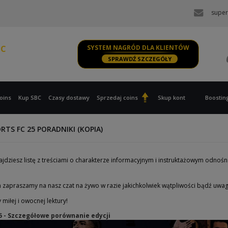
super
PC
SYSTEM NAGRÓD DLA KLIENTÓW
PS, XBOX
SPRAWDŹ SZCZEGÓŁY
oins
Kup SBC
Czasy dostawy
Sprzedaj coins
Skup kont
Boostin
RTS FC 25 PORADNIKI (KOPIA)
najdziesz listę z treściami o charakterze informacyjnym i instruktażowym odnoś
m zapraszamy na nasz czat na żywo w razie jakichkolwiek wątpliwości bądź uwa
miłej i owocnej lektury!
25 - Szczegółowe porównanie edycji