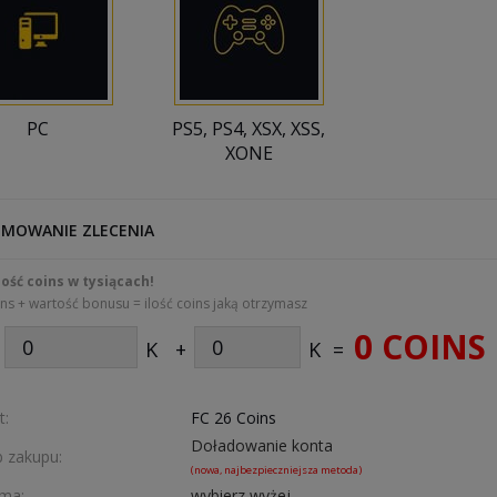
PC
PS5, PS4, XSX, XSS,
XONE
MOWANIE ZLECENIA
lość coins w tysiącach!
ins + wartość bonusu = ilość coins jaką otrzymasz
0 COINS
K
+
K
=
t:
FC 26 Coins
Doładowanie konta
 zakupu:
(nowa, najbezpieczniejsza metoda)
rma:
wybierz wyżej