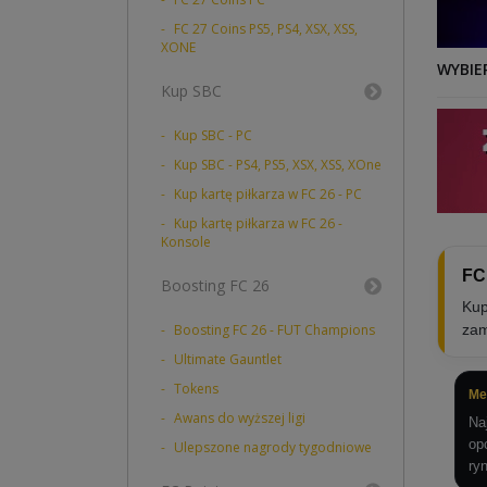
FC 27 Coins PS5, PS4, XSX, XSS,
XONE
WYBIE
Kup SBC
Kup SBC - PC
Kup SBC - PS4, PS5, XSX, XSS, XOne
Kup kartę piłkarza w FC 26 - PC
Kup kartę piłkarza w FC 26 -
Konsole
FC
Boosting FC 26
Kup
Boosting FC 26 - FUT Champions
zam
Ultimate Gauntlet
Tokens
Me
Awans do wyższej ligi
Na
op
Ulepszone nagrody tygodniowe
ry