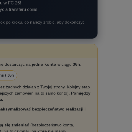
u w FC 26!
cia transferu coins!
 krok po kroku, co należy zrobić, aby dokończyć
ie dostarczyć na
jedno konto
w ciągu
36h
.
ns / 36h
ez żadnych działań z Twojej strony. Kolejny etap
iejszych zamówień na to samo konto).
Pomiędzy
a.
aksymalizować bezpieczeństwo realizacji
i
ą się zmieniać
(bezpieczeństwo konta,
. Są to czynniki, na które nie mamy