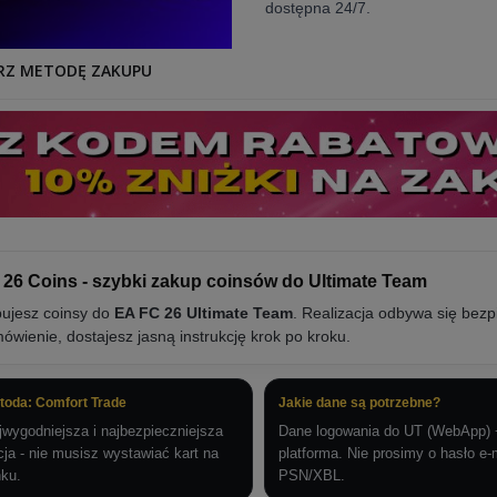
dostępna 24/7.
RZ METODĘ ZAKUPU
 26 Coins - szybki zakup coinsów do Ultimate Team
ujesz coinsy do
EA FC 26 Ultimate Team
. Realizacja odbywa się be
ówienie, dostajesz jasną instrukcję krok po kroku.
toda: Comfort Trade
Jakie dane są potrzebne?
jwygodniejsza i najbezpieczniejsza
Dane logowania do UT (WebApp) 
cja - nie musisz wystawiać kart na
platforma. Nie prosimy o hasło e-m
nku.
PSN/XBL.