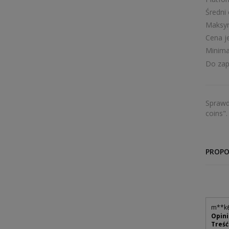
Średni
Maksym
Cena j
Minima
Do zap
Sprawd
coins".
PROPO
m**
k
Opini
Treść