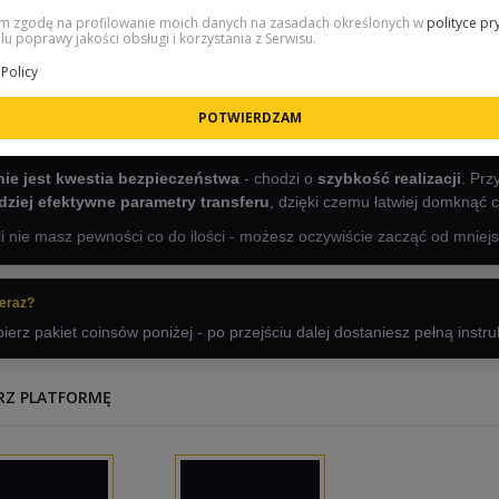
 zgodę na profilowanie moich danych na zasadach określonych w
polityce pr
lu poprawy jakości obsługi i korzystania z Serwisu.
Planujesz kilka zakupów tego samego dnia?
Policy
li wiesz, że będziesz potrzebować coinsów więcej niż raz w krótkim czas
ówienie
zamiast kilku mniejszych.
nie jest kwestia bezpieczeństwa
- chodzi o
szybkość realizacji
. Pr
dziej efektywne parametry transferu
, dzięki czemu łatwiej domknąć c
li nie masz pewności co do ilości - możesz oczywiście zacząć od mniej
teraz?
ierz pakiet coinsów poniżej - po przejściu dalej dostaniesz pełną instr
RZ PLATFORMĘ