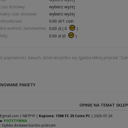
 czas dostawy:
wybierz wyżej
alny czas dostawy:
wybierz wyżej
ednostkowa:
0.00
zł/1 coin
lna wartość zamówienia:
0.00
zł
(
0
)
łaty:
0.00
zł
(
0
)
ź poprawność danych. Jeżeli wszystko się zgadza kliknij przycisk "Z
NOWANE PAKIETY
OPINIE NA TEMAT SKLEP
@gmail.com
| NBTPYF |
Kupiono: 150K FC 25 Coins PC
| 2025-07-26
a:
POZYTYWNA
:
Szybka dostawa bardzo polecam