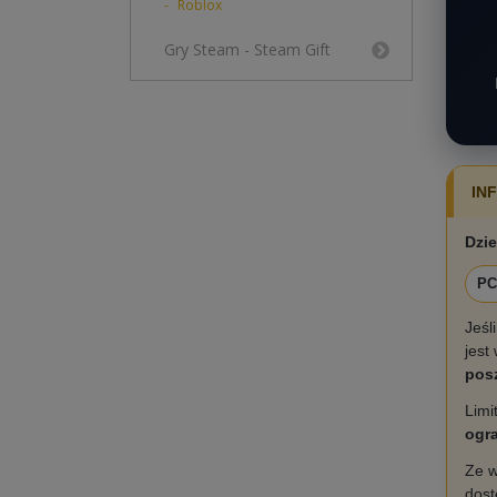
Roblox
Gry Steam - Steam Gift
IN
Dzie
PC
Jeśl
jest
posz
Limi
ogra
Ze w
dost