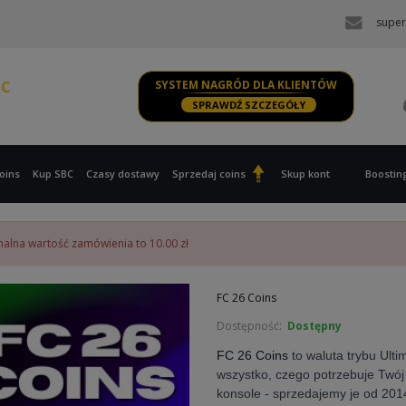
super
PS, XBOX
PC
SYSTEM NAGRÓD DLA KLIENTÓW
SPRAWDŹ SZCZEGÓŁY
PS, XBOX
oins
Kup SBC
Czasy dostawy
Sprzedaj coins
Skup kont
Boostin
alna wartość zamówienia to 10.00 zł
FC 26 Coins
Dostępność:
Dostępny
FC 26 Coins
to waluta trybu Ulti
wszystko, czego potrzebuje Twój
konsole
- sprzedajemy je
od 201