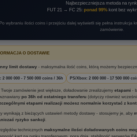
Najbezpieczniejsza metoda na rynk
FUT 21 → FC 25:
ponad 99%
kont bez wykry
Po wybraniu ilości coins i przejściu dalej wyświetli się pełna instrukcja
zamówienie.
FORMACJA O DOSTAWIE
nny limit dostawy
- maksymalna ilość coins, którą możemy bezpieczn
: 2 000 000 - 7 500 000 coins / 36h
PS/Xbox: 2 000 000 - 17 500 000 coi
i Twoje zamówienie jest większe, doładowanie zrealizujemy
etapami
- b
 wznawiany
po 36h od ostatniego transferu
(dotyczy również wcześn
czególnymi etapami realizacji możesz normalnie korzystać z kont
ty wynikają z bieżących ustawień metody dostawy - stosujemy je, aby
m
niczać ryzyko sankcji
.
zględów technicznych
maksymalne ilości doładowanych coins mog
ępność kart na rynku transferowym, pora dnia, stabilność serwerów EA)