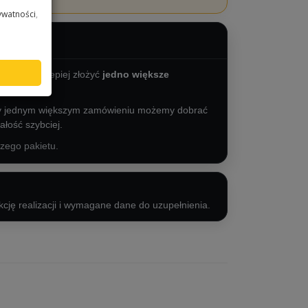
ywatności
,
ie, zwykle lepiej złożyć
jedno większe
zy jednym większym zamówieniu możemy dobrać
ałość szybciej.
szego pakietu.
ukcję realizacji i wymagane dane do uzupełnienia.