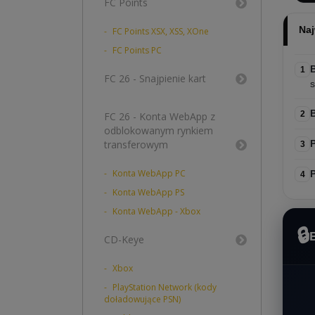
FC Points
Naj
FC Points XSX, XSS, XOne
FC Points PC
B
1
FC 26 - Snajpienie kart
s
2
FC 26 - Konta WebApp z
odblokowanym rynkiem
transferowym
3
Konta WebApp PC
P
4
Konta WebApp PS
Konta WebApp - Xbox
🔒
CD-Keye
Xbox
PlayStation Network (kody
doładowujące PSN)