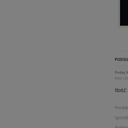
PODSU
Podaj i
Ilość co
Ilość:
Produk
Sposób
Platfo