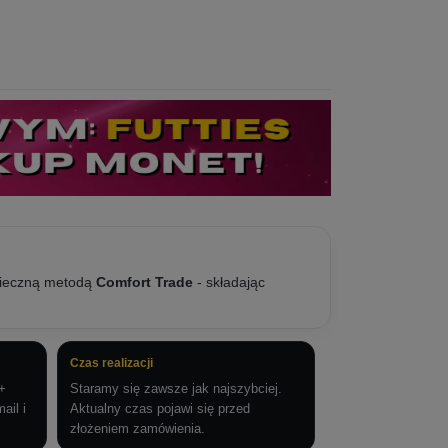
zpieczną metodą
Comfort Trade
- składając
Czas realizacji
+
Staramy się zawsze jak najszybciej.
ail i
Aktualny czas pojawi się przed
złożeniem zamówienia.