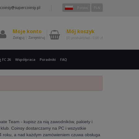
coinsy@supercoinsy.pl
Polska
PLN
Moje konto
Mój koszyk
Zaloguj
|
Zarejestruj
(0)
produkt(ów) -
0.00
zł
g FC 26
Współpraca
Poradniki
FAQ
mate Team - kupisz za nią zawodników, pakiety i
 klub. Coinsy dostarczamy na
PC i wszystkie
4 roku
, a nad każdym zamówieniem czuwa obsługa