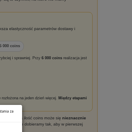
ksza elastyczność parametrów dostawy i
6 000 coins
ybciej i sprawniej. Przy
6 000 coins
realizacja jest
e rozłożona na jeden dzień więcej.
Między etapami
tania za
dostarczona ilość coins może się
nieznacznie
tawy zawsze dobieramy tak, aby w pierwszej