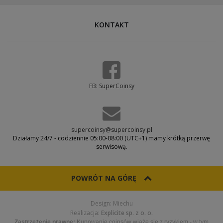
KONTAKT
FB: SuperCoinsy
supercoinsy@supercoinsy.pl
Działamy 24/7 - codziennie 05:00-08:00 (UTC+1) mamy krótką przerwę
serwisową.
POWRÓT NA GÓRĘ
Design: Miechu
Realizacja:
Explicite sp. z o. o.
Zastrzeżenie prawne:
Kupowanie coinsów wiąże się z ryzykiem - w tym