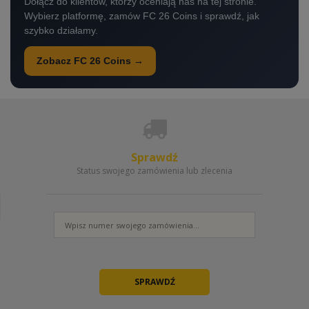
Dołącz do klientów, którzy oceniają nas na tej stronie.
Wybierz platformę, zamów FC 26 Coins i sprawdź, jak
szybko działamy.
Zobacz FC 26 Coins →
Sprawdź
Status swojego zamówienia lub zlecenia