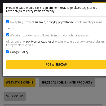
ME
Proszę o zapoznanie się z regulaminem oraz jego akceptację, przed
rozpoczęciem korzystania za strony
FIFA COINS OPINIE KLIENTÓW
Akceptuję nowy
regulamin
,
politykę prywatności
i dokumenty prawne
serwisu.
Wyrażam zgodę na profilowanie moich danych na zasadach
Prawdziwe opinie - tylko po zakupie
określonych w
polityce prywatności
, w tym w celu poprawy jakości obsługi 
korzystania z Serwisu.
Każdą opinię na tej stronie wystawił klient po
zrealizowanym zamówieniu - przez jednorazowy link, który
Google Policy
wysyłamy mailem po zakupie. Nie da się tu dodać oceny z
zewnątrz, dlatego poniżej czytasz prawdziwe
doświadczenia z naszym sklepem, a nie marketing.
WSZYSTKIE OPINIE
SPRZEDAŻ COINS I INNE PRODUKTY
SKUP COINS