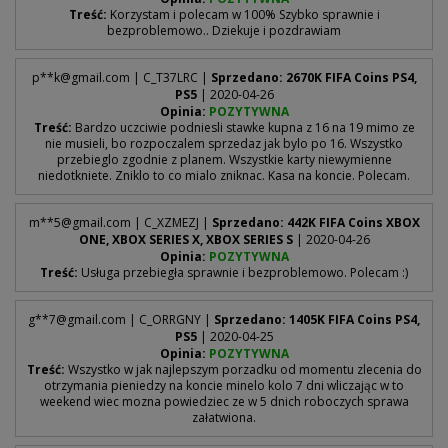
Treść:
Korzystam i polecam w 100% Szybko sprawnie i
bezproblemowo.. Dziekuje i pozdrawiam
p**
k@gmail.com
| C_T37LRC |
Sprzedano: 2670K FIFA Coins PS4,
PS5
| 2020-04-26
Opinia:
POZYTYWNA
Treść:
Bardzo uczciwie podniesli stawke kupna z 16 na 19 mimo ze
nie musieli, bo rozpoczalem sprzedaz jak bylo po 16. Wszystko
przebieglo zgodnie z planem. Wszystkie karty niewymienne
niedotkniete. Zniklo to co mialo zniknac. Kasa na koncie. Polecam.
m**
5@gmail.com
| C_XZMEZJ |
Sprzedano: 442K FIFA Coins XBOX
ONE, XBOX SERIES X, XBOX SERIES S
| 2020-04-26
Opinia:
POZYTYWNA
Treść:
Usługa przebiegła sprawnie i bezproblemowo. Polecam :)
g**
7@gmail.com
| C_ORRGNY |
Sprzedano: 1405K FIFA Coins PS4,
PS5
| 2020-04-25
Opinia:
POZYTYWNA
Treść:
Wszystko w jak najlepszym porzadku od momentu zlecenia do
otrzymania pieniedzy na koncie minelo kolo 7 dni wliczając w to
weekend wiec mozna powiedziec ze w 5 dnich roboczych sprawa
załatwiona.