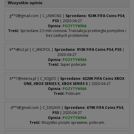
Wszystkie opinie
g**
0@gmail.com
| C_LNWCM2 |
Sprzedano: 924K FIFA Coins PS4,
PS5
| 2020-04-27
Opinia:
POZYTYWNA
Treść:
Sprzedane 2.5 mln coinsow. Transakcja przebiegła pomyślnie i
bez żadnych problemów
k**
i@o2.pl
| C_6NOFOL |
Sprzedano: 910K FIFA Coins PS4, PS5
|
2020-04-27
Opinia:
POZYTYWNA
Treść:
Super polecam
k**
7@interia.pl
| C_VOJJZO |
Sprzedano: 6220K FIFA Coins XBOX
ONE, XBOX SERIES X, XBOX SERIES S
| 2020-04-27
Opinia:
POZYTYWNA
Treść:
Polecam
d**
i@gmail.com
| C_53QAVX |
Sprzedano: 679K FIFA Coins PS4,
PS5
| 2020-04-27
Opinia:
POZYTYWNA
Treść:
Wszystko poszło sprawinie, polecam.