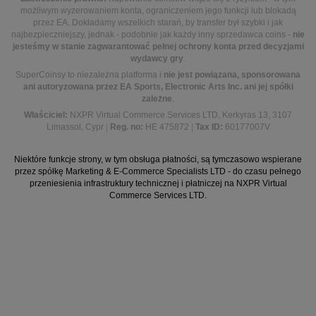
możliwym wyzerowaniem konta, ograniczeniem jego funkcji lub blokadą
przez EA. Dokładamy wszelkich starań, by transfer był szybki i jak
najbezpieczniejszy, jednak - podobnie jak każdy inny sprzedawca coins -
nie
jesteśmy w stanie zagwarantować pełnej ochrony konta przed decyzjami
wydawcy gry
.
SuperCoinsy to niezależna platforma i
nie jest powiązana, sponsorowana
ani autoryzowana przez EA Sports, Electronic Arts Inc. ani jej spółki
zależne
.
Właściciel:
NXPR Virtual Commerce Services LTD, Kerkyras 13, 3107
Limassol, Cypr
|
Reg. no:
HE 475872
|
Tax ID:
60177007V
Niektóre funkcje strony, w tym obsługa płatności, są tymczasowo wspierane
przez spółkę Marketing & E-Commerce Specialists LTD - do czasu pełnego
przeniesienia infrastruktury technicznej i płatniczej na NXPR Virtual
Commerce Services LTD.