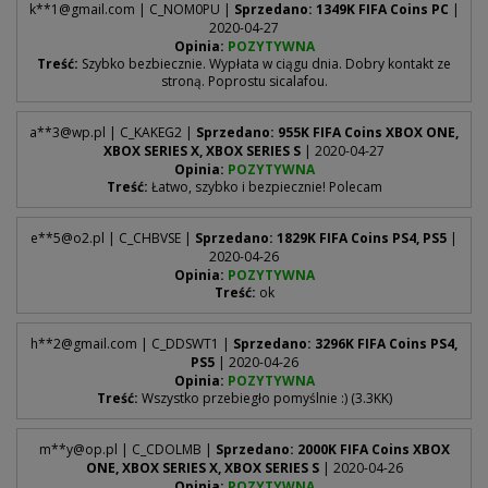
k**
1@gmail.com
| C_NOM0PU |
Sprzedano: 1349K FIFA Coins PC
|
2020-04-27
Opinia:
POZYTYWNA
Treść:
Szybko bezbiecznie. Wypłata w ciągu dnia. Dobry kontakt ze
stroną. Poprostu sicalafou.
a**
3@wp.pl
| C_KAKEG2 |
Sprzedano: 955K FIFA Coins XBOX ONE,
XBOX SERIES X, XBOX SERIES S
| 2020-04-27
Opinia:
POZYTYWNA
Treść:
Łatwo, szybko i bezpiecznie! Polecam
e**
5@o2.pl
| C_CHBVSE |
Sprzedano: 1829K FIFA Coins PS4, PS5
|
2020-04-26
Opinia:
POZYTYWNA
Treść:
ok
h**
2@gmail.com
| C_DDSWT1 |
Sprzedano: 3296K FIFA Coins PS4,
PS5
| 2020-04-26
Opinia:
POZYTYWNA
Treść:
Wszystko przebiegło pomyślnie :) (3.3KK)
m**
y@op.pl
| C_CDOLMB |
Sprzedano: 2000K FIFA Coins XBOX
ONE, XBOX SERIES X, XBOX SERIES S
| 2020-04-26
Opinia:
POZYTYWNA