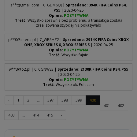
s**
t@gmail.com
| C_GDM6QJ |
Sprzedano: 394K FIFA Coins PS4,
PS5
| 2020-04-25
Opinia:
POZYTYWNA
Treść:
Wszystko sprawnie bez problemu, a transakcja została
zrealizowana szybciej niż pokazywalo
p**
0@interia.pl
| C_WB5HZ2 |
Sprzedano: 2914K FIFA Coins XBOX
ONE, XBOX SERIES X, XBOX SERIES S
| 2020-04-25
Opinia:
POZYTYWNA
Treść:
Wszystko fajnie
w**
3@o2.pl
| C_CGNWS3 |
Sprzedano: 2130K FIFA Coins PS4, PS5
| 2020-04-25
Opinia:
POZYTYWNA
Treść:
Wszystko ok. Polecam
‹
1
2
...
397
398
399
400
401
402
403
...
414
415
›