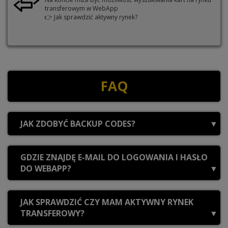
transferowym w WebApp
👉
Jak sprawdzić aktywny rynek?
FAQ
JAK ZDOBYĆ BACKUP CODES?
Kody zapasowe (backup codes) to jednorazowe kody
GDZIE ZNAJDĘ E-MAIL DO LOGOWANIA I HASŁO
bezpieczeństwa EA, których używamy przy realizacji Twojego
DO WEBAPP?
zamówienia. Wygenerujesz je w cztery kroki:
Zaloguj się na stronie ustawień konta EA -
otwórz
1
Do doładowania konta potrzebujemy trzech danych:
ustawienia konta
.
JAK SPRAWDZIĆ CZY MAM AKTYWNY RYNEK
TRANSFEROWY?
E-mail WebApp
Wejdź w zakładkę
Bezpieczeństwo i prywatność
2
Adres e-mail, którym logujesz się do
(Security and Privacy) i kliknij strzałkę obok pozycji
WebApp EA
.