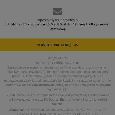
supercoinsy@supercoinsy.pl
Działamy 24/7 - codziennie 05:00-08:00 (UTC+1) mamy krótką przerwę
serwisową.
POWRÓT NA GÓRĘ
Design: Miechu
Realizacja:
Explicite sp. z o. o.
Zastrzeżenie prawne:
Kupowanie coinsów wiąże się z ryzykiem - w tym
możliwym wyzerowaniem konta, ograniczeniem jego funkcji lub blokadą
przez EA. Dokładamy wszelkich starań, by transfer był szybki i jak
najbezpieczniejszy, jednak - podobnie jak każdy inny sprzedawca coins -
nie
jesteśmy w stanie zagwarantować pełnej ochrony konta przed decyzjami
wydawcy gry
.
SuperCoinsy to niezależna platforma i
nie jest powiązana, sponsorowana
ani autoryzowana przez EA Sports, Electronic Arts Inc. ani jej spółki
zależne
.
Właściciel:
NXPR Virtual Commerce Services LTD, Kerkyras 13, 3107
Limassol, Cypr
|
Reg. no:
HE 475872
|
Tax ID:
60177007V