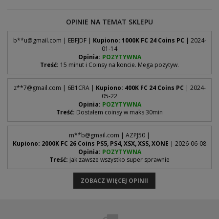
Rynek transferowy jest aktywny na kontach, które rozegrały kilka
Uwierzytelnianie dwuetapowe
- tak jak na obrazku
meczów w Ultimate Team w ciągu ostatnich dni. Aby sprawdzić,
poniżej.
OPINIE NA TEMAT SKLEPU
Hasło WebApp
czy Twój rynek działa:
Hasło, którym logujesz się do
WebApp EA
.
b**
u@gmail.com
| EBFJDF |
Kupiono: 1000K FC 24 Coins PC
| 2024-
Zaloguj się do
WebApp EA
.
01-14
1
Opinia:
POZYTYWNA
Treść:
15 minut i Coinsy na koncie. Mega pozytyw.
6 kodów zapasowych EA (backup codes)
Wybierz
Transfery > Szukaj na rynku
.
2
Jednorazowe kody bezpieczeństwa - sposób ich wygenerowania
opisaliśmy w pytaniu "Jak zdobyć backup codes?" powyżej.
z**
7@gmail.com
| 6B1CRA |
Kupiono: 400K FC 24 Coins PC
| 2024-
Jeśli po załadowaniu widzisz ekran wyszukiwania kart:
05-22
Opinia:
POZYTYWNA
Treść:
Dostałem coinsy w maks 30min
m**
b@gmail.com
| AZPJ50 |
Kupiono: 2000K FC 26 Coins PS5, PS4, XSX, XSS, XONE
| 2026-06-08
Wpisz
6-cyfrowy kod
, który EA wyśle na Twój adres e-
3
Opinia:
POZYTYWNA
mail, i zatwierdź. Upewnij się, że uwierzytelnianie
Treść:
jak zawsze wszystko super sprawnie
dwuetapowe jest
włączone
- bez tego nie wygenerujesz
kodów zapasowych.
ZOBACZ WIĘCEJ OPINII
Kliknij
Wyświetl kody zapasowe
i skopiuj wszystkie
4
widoczne kody - tak jak na obrazku poniżej.