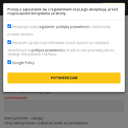
MENU
Proszę o zapoznanie się z regulaminem oraz jego akceptację, przed
rozpoczęciem korzystania za strony
1
Wybór ilości coins
Akceptuję nowy
regulamin
,
politykę prywatności
i dokumenty
prawne serwisu.
2
Podanie danych
Wyrażam zgodę na profilowanie moich danych na zasadach
3
Koszyk & Podsumowanie
określonych w
polityce prywatności
, w tym w celu poprawy jakości
obsługi i korzystania z Serwisu.
4
Wybór metody płatności
Google Policy
DANE DO ZAMÓWIENIA
Adres e-mail zamawiającego
*
Instrukcja poniżej
Mam już konto - zaloguj
Chcę założyć konto i odbierać zniżki za zamówienia