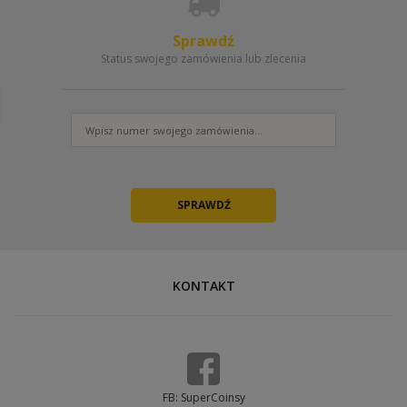
To znaczy, że Twój rynek jest aktywny i możemy przeprowadzić
doładowanie konta.
Sprawdź
Status swojego zamówienia lub zlecenia
Podaj minimum 3 działające kody
Zamówienia z jednym kodem są niemożliwe do zrealizowania -
poprosimy wtedy o kolejne, co wydłuża czas realizacji. Kody są
jednorazowe, więc przy każdym nowym zamówieniu wygeneruj
KONTAKT
świeży zestaw.
FB: SuperCoinsy