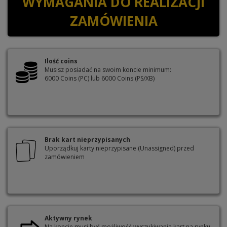
WYMAGANIA DO REALIZACJI
ZAMÓWIENIA
Ilość coins
Musisz posiadać na swoim koncie minimum:
6000 Coins (PC) lub 6000 Coins (PS/XB)
Brak kart nieprzypisanych
Uporządkuj karty nieprzypisane (Unassigned) przed
zamówieniem
Aktywny rynek
Na koncie musi być możliwość wyszukiwania kart na rynku