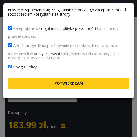
MENU
Proszę o zapoznanie się z regulaminem oraz jego akceptację, przed
rozpoczęciem korzystania za strony
DYING LIGHT: THE BEAST - STEAM GIFT
Akceptuję nowy
regulamin
,
politykę prywatności
i dokumenty
prawne serwisu.
Nazwa produktu:
Dying Light: The Beast - Steam Gift
Wyrażam zgodę na profilowanie moich danych na zasadach
Cena:
183.99
zł / pakiet
określonych w
polityce prywatności
, w tym w celu poprawy jakości
obsługi i korzystania z Serwisu.
Dostępność:
Dostępny
Google Policy
Maksymalny czas dostawy:
6h
Wybierz ilość
Do zapłaty
183.99
zł
(
3680
)