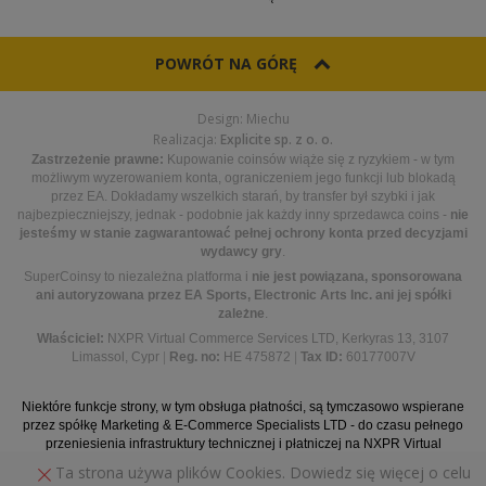
POWRÓT NA GÓRĘ
Design: Miechu
Realizacja:
Explicite sp. z o. o.
Zastrzeżenie prawne:
Kupowanie coinsów wiąże się z ryzykiem - w tym
możliwym wyzerowaniem konta, ograniczeniem jego funkcji lub blokadą
przez EA. Dokładamy wszelkich starań, by transfer był szybki i jak
najbezpieczniejszy, jednak - podobnie jak każdy inny sprzedawca coins -
nie
jesteśmy w stanie zagwarantować pełnej ochrony konta przed decyzjami
wydawcy gry
.
SuperCoinsy to niezależna platforma i
nie jest powiązana, sponsorowana
ani autoryzowana przez EA Sports, Electronic Arts Inc. ani jej spółki
zależne
.
Właściciel:
NXPR Virtual Commerce Services LTD, Kerkyras 13, 3107
Limassol, Cypr
|
Reg. no:
HE 475872
|
Tax ID:
60177007V
Niektóre funkcje strony, w tym obsługa płatności, są tymczasowo wspierane
przez spółkę Marketing & E-Commerce Specialists LTD - do czasu pełnego
przeniesienia infrastruktury technicznej i płatniczej na NXPR Virtual
Commerce Services LTD.
Ta strona używa plików Cookies. Dowiedz się więcej o celu