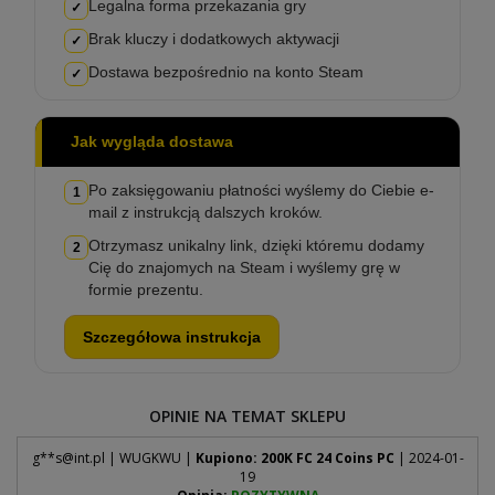
Legalna forma przekazania gry
✓
Brak kluczy i dodatkowych aktywacji
✓
Dostawa bezpośrednio na konto Steam
✓
Jak wygląda dostawa
Po zaksięgowaniu płatności wyślemy do Ciebie e-
1
mail z instrukcją dalszych kroków.
Otrzymasz unikalny link, dzięki któremu dodamy
2
Cię do znajomych na Steam i wyślemy grę w
formie prezentu.
Szczegółowa instrukcja
OPINIE NA TEMAT SKLEPU
g**
s@int.pl
| WUGKWU |
Kupiono: 200K FC 24 Coins PC
| 2024-01-
19