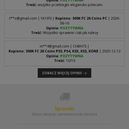
Opinia:
POZYTYWNA
Treść:
wszytko przebiegło elegancko polecam.
t**
o@gmail.com
| YA1IF0 |
Kupiono: 300K FC 26 Coins PC
| 2026-
06-16
Opinia:
POZYTYWNA
Treść:
Wszystko sprawnie i tak jak nalezy
m**
4@gmail.com
| CHBH7S |
Kupiono: 300K FC 26 Coins PS5, PS4, XSX, XSS, XONE
| 2025-12-12
Opinia:
POZYTYWNA
Treść:
10/10
ZOBACZ WIĘCEJ OPINII
Sprawdź
Status swojego zamówienia lub zlecenia